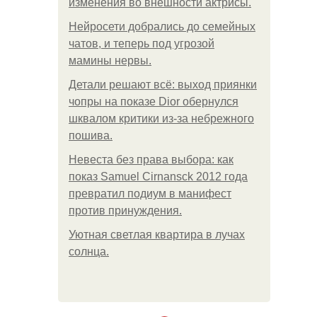
изменения во внешности актрисы.
Нейросети добрались до семейных
чатов, и теперь под угрозой
мамины нервы.
Детали решают всё: выход приянки
чопры на показе Dior обернулся
шквалом критики из-за небрежного
пошива.
Невеста без права выбора: как
показ Samuel Cirnansck 2012 года
превратил подиум в манифест
против принуждения.
Уютная светлая квартира в лучах
солнца.