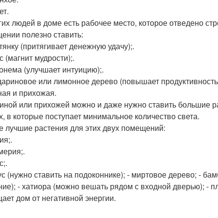
ет.
гих людей в доме есть рабочее место, которое отведено стр
ении полезно ставить:
тянку (притягивает денежную удачу);.
с (магнит мудрости);.
аонема (улучшает интуицию);.
дариновое или лимонное дерево (повышает продуктивность
ная и прихожая.
тиной или прихожей можно и даже нужно ставить большие р
х, в которые поступает минимальное количество света.
 лучшие растения для этих двух помещений:
ия;.
мерия;.
с;.
ус (нужно ставить на подоконнике); - миртовое дерево; - ба
ние); - хатиора (можно вешать рядом с входной дверью); - п
ает дом от негативной энергии.