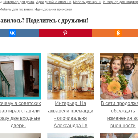
и:
Интерьер для дома
,
Идеи дизайна спальни
,
Мебель для кухни
,
Интерьер для кварти
Мебель для гостиной
,
Идеи дизайна прихожей
авилось? Поделитесь с друзьями!
очему в советских
Интерьер. На
В сети продолж
вартирах ставили
акварели премацци
обсуждать
разу две входные
- опочивальня
изменения в
двери.
Александра I в
внешности
екатерининском
актрисы.