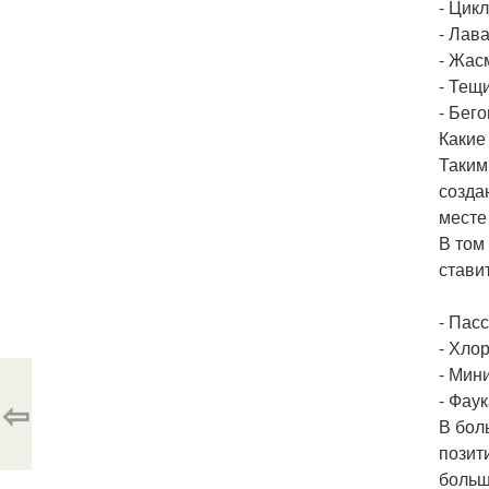
- Цик
- Лав
- Жас
- Тещи
- Бего
Какие
Таким
созда
месте
В том
стави
- Пас
- Хло
- Мини
- Фау
⇦
В бол
позит
больш