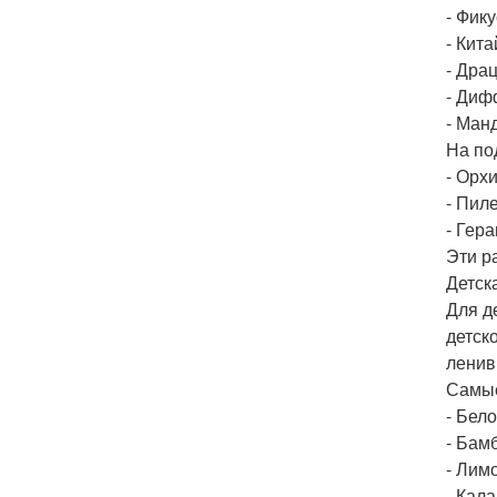
- Фик
- Кита
- Дра
- Диф
- Ман
На по
- Орх
- Пиле
- Гера
Эти р
Детск
Для д
детск
ленив
Самые
- Бел
- Бамб
- Лим
- Кала