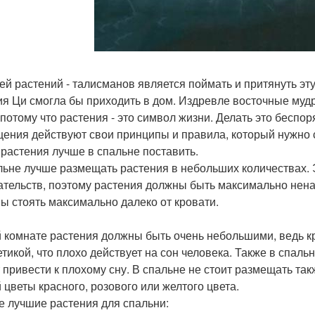
ей растений - талисманов является поймать и притянуть эту
ия Ци смогла бы приходить в дом. Издревле восточные муд
 потому что растения - это символ жизни. Делать это беспор
ения действуют свои принципы и правила, который нужно 
 растения лучше в спальне поставить.
льне лучше размещать растения в небольших количествах. 
тельств, поэтому растения должны быть максимально нена
ы стоять максимально далеко от кровати.
й комнате растения должны быть очень небольшими, ведь
етикой, что плохо действует на сон человека. Также в спаль
 привести к плохому сну. В спальне не стоит размещать та
 цветы красного, розового или желтого цвета.
 лучшие растения для спальни: