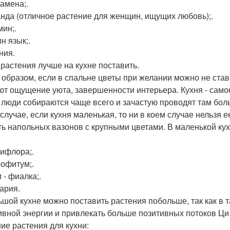
ламена;.
анда (отличное растение для женщин, ищущих любовь);.
мин;.
н язык;.
ния.
 растения лучше на кухне поставить.
 образом, если в спальне цветы при желании можно не стави
ют ощущение уюта, завершенности интерьера. Кухня - самое
 люди собираются чаще всего и зачастую проводят там бол
 случае, если кухня маленькая, то ни в коем случае нельзя
ть напольных вазонов с крупными цветами. В маленькой кух
сифлора;.
рофитум;.
 - фиалка;.
кария.
ьшой кухне можно поставить растения побольше, так как в
ивной энергии и привлекать больше позитивных потоков Ц
ие растения для кухни: