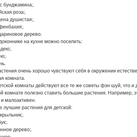
ус бунджамина;.
йская роза;.
цена душистая;.
фенбахия;.
дариновое дерево.
доконнике на кухне можно поселить:
идею;.
ю;.
нь.
астения очень хорошо чувствуют себя в окружении естестве
ая комната.
етской комнаты действуют все те же советы фэн-шуй, что и д
ой комнате полезно ставить большие растения. Например, эт
 и малоактивен.
 лучшие растения для детской:
окрыльник;.
ук;.
онное дерево;.
нхое.