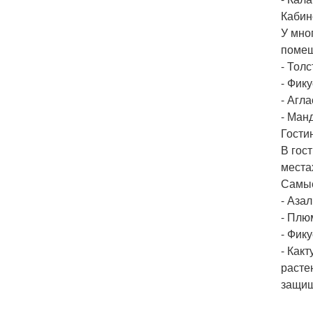
Кабин
У мно
помещ
- Толс
- Фику
- Агл
- Ман
Гости
В гос
места
Самые
- Азал
- Плю
- Фику
- Какт
расте
защищ