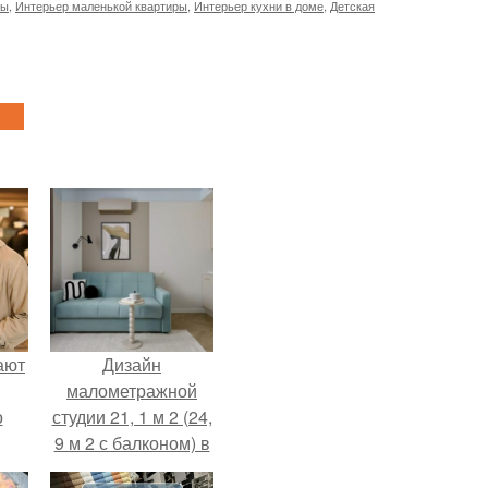
ры
,
Интерьер маленькой квартиры
,
Интерьер кухни в доме
,
Детская
ают
Дизайн
малометражной
о
студии 21, 1 м 2 (24,
9 м 2 с балконом) в
Краснодаре.