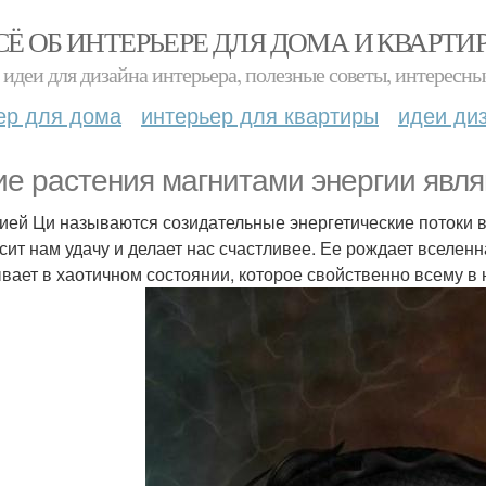
СЁ ОБ ИНТЕРЬЕРЕ ДЛЯ ДОМА И КВАРТИ
идеи для дизайна интерьера, полезные советы, интересны
ер для дома
интерьер для квартиры
идеи ди
ие растения магнитами энергии явл
ией Ци называются созидательные энергетические потоки в 
сит нам удачу и делает нас счастливее. Ее рождает вселенн
вает в хаотичном состоянии, которое свойственно всему в