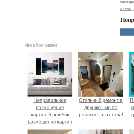
Категори
мебель
,
Понр
Читайте также
Неправильное
Стильный ремонт в
П
размещение
двушке - мечта
к
картин. 5 ошибок
реальностью стала!
с
размещения картин
на стенах