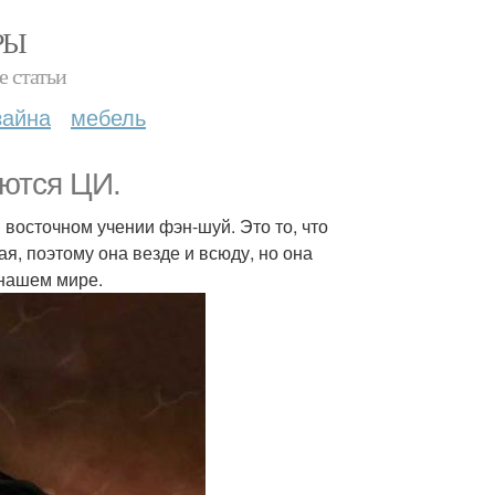
РЫ
е статьи
зайна
мебель
яются ЦИ.
восточном учении фэн-шуй. Это то, что
ая, поэтому она везде и всюду, но она
 нашем мире.