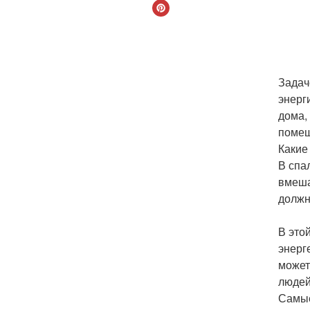
Задач
энерг
дома,
помещ
Какие
В спа
вмеша
должн
В это
энерг
может
людей
Самые