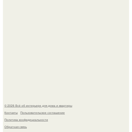
Дримскроллинг - новый формат мечтательности.
"Проиллюстрированные Люди": Томас майландер
превратил солнечные ожоги в арт - объект.
© 2026 Всё об интерьере для дома и квартиры
Контакты
Пользовательское соглашение
Политика конфидециальности
Обратная связь