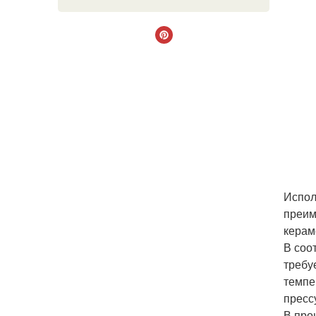
Испол
преим
керам
В соо
требу
темпе
пресс
В про