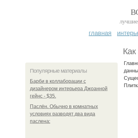
В
лучшие 
главная
интерь
Как
Главн
данны
Популярные материалы
Сущес
Барби в коллаборации с
Плитк
дизайнером интерьера Джоанной
гейнс - $35.
Паслён. Обычно в комнатных
условиях разводят два вида
паслена: