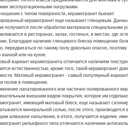
ими эксплуатационными нагрузками.
тношении с типом поверхности, керамогранит бывает:
лированный керамогранит еще называют глянцевым. Данны
ая получается после обработки материала специальными у
авливается в ресторанах, залах, гостиных, в местах, где э
ние. Благодаря наличию глянцевого блеска помещение бол
о, передвигаться по такому полу довольно опасно, поэтому 
в ванной или на кухне.
товый вариант керамогранита отличается наличием текстур
ается естественностью, кроме того, такой кераморганит дов
зкости. Матовый керамогранит - самый популярный вариант
ки полов в помещении.
именение лапатированного или частично полированного кер
екательным внешним видом покрытия, которое им отделано
рамогранит, имеющий матовый блеск, еще называют сатини
атывается минеральной солью, после этого, производится
им алмазное напыление, в итоге, получается изделие, им
рамогранит рельефного типа отличается наличием антисколь