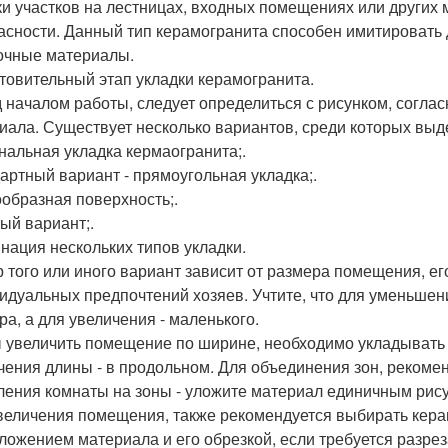
ки участков на лестницах, входных помещениях или других
асности. Данный тип керамогранита способен имитировать 
очные материалы.
товительный этап укладки керамогранита.
 началом работы, следует определиться с рисунком, соглас
иала. Существует несколько вариантов, среди которых выд
нальная укладка кермаогранита;.
артный вариант - прямоугольная укладка;.
образная поверхность;.
ый вариант;.
нация нескольких типов укладки.
 того или иного вариант зависит от размера помещения, его
идуальных предпочтений хозяев. Учтите, что для уменьшен
ра, а для увеличения - маленького.
 увеличить помещение по ширине, необходимо укладывать п
чения длины - в продольном. Для объединения зон, рекомен
ления комнаты на зоны - уложите материал единичным рис
величения помещения, также рекомендуется выбирать керам
ложением материала и его обрезкой, если требуется разрез