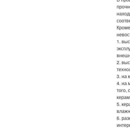
прочн
наход
соотв
Кроме
невос
1. вы
экспл
внешн
2. вы
техно
3. на
4. на
того,
керам
5. ке
влажн
6. ра
интер