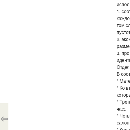
испол
1. со
каждо
том с
пусто
2. эк
разме
3. пр
идент
Отдел
В соо
* Мат
* Ко 
котор
* Тре
час;.
⇦
* Чет
салон
* Кер