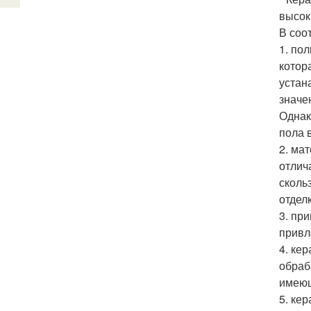
высок
В соо
1. по
котор
устан
значе
Однак
пола 
2. ма
отлич
сколь
отдел
3. пр
привл
4. ке
обраб
имеющ
5. ке