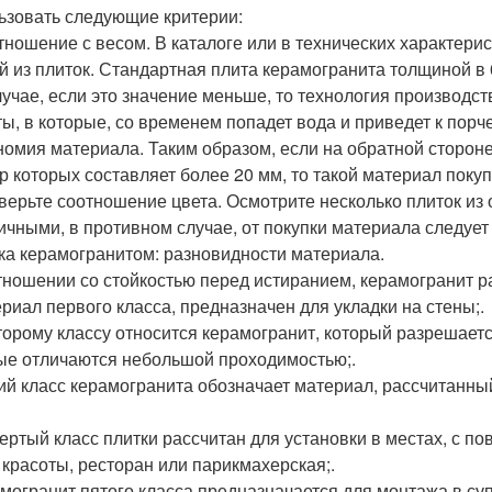
ьзовать следующие критерии:
отношение с весом. В каталоге или в технических характер
й из плиток. Стандартная плита керамогранита толщиной в 0
лучае, если это значение меньше, то технология производс
ты, в которые, со временем попадет вода и приведет к порче
ономия материала. Таким образом, если на обратной сторо
р которых составляет более 20 мм, то такой материал покуп
оверьте соотношение цвета. Осмотрите несколько плиток из
ичными, в противном случае, от покупки материала следует 
ка керамогранитом: разновидности материала.
тношении со стойкостью перед истиранием, керамогранит ра
ериал первого класса, предназначен для укладки на стены;.
второму классу относится керамогранит, который разрешаетс
ые отличаются небольшой проходимостью;.
тий класс керамогранита обозначает материал, рассчитанны
вертый класс плитки рассчитан для установки в местах, с п
 красоты, ресторан или парикмахерская;.
амогранит пятого класса предназначается для монтажа в супе