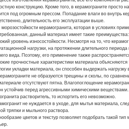
остную конструкцию. Кроме того, в керамограните просто на
ится под огромным прессом. Попадание влаги во внутрь к
етственно, длительность его эксплуатации выше.
 морозостойкости керамогранита, которая в условиях приме
требованная, данный материал имеет такие преимущества:
сокий уровень износостойкости. Несмотря на то, что керам
уатационной нагрузки, на протяжении длительного периода 
его вида. Поэтому, его применение также распространяет
сокие прочностные характеристики материала объясняются 
логии укладки материала, он способен выдержать нагрузку в
 керамограните не образуются трещины и сколы, по сравнен
 материале отсутствуют пятна. Влагопоглощение керамогран
 он устойчив перед агрессивными химическими веществами.
огранита растворитель, то испортить его невозможно.
рамогранит не нуждается в уходе, для мытья материала, сле
ой тряпки и мыльного раствора.
знообразие цветов и текстур позволяет подобрать такой тип
ьер.