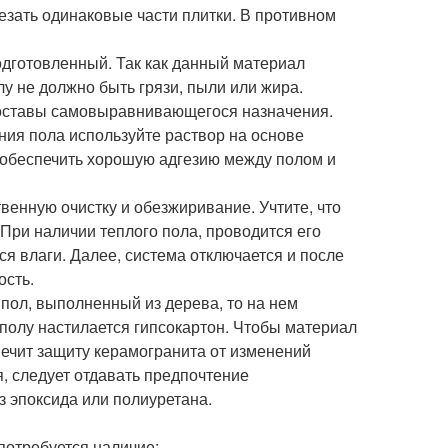
езать одинаковые части плитки. В противном
одготовленный. Так как данный материал
лу не должно быть грязи, пыли или жира.
составы самовыравнивающегося назначения.
ия пола используйте раствор на основе
 обеспечить хорошую адгезию между полом и
твенную очистку и обезжиривание. Учтите, что
 При наличии теплого пола, проводится его
ся влаги. Далее, система отключается и после
ость.
 пол, выполненный из дерева, то на нем
полу настилается гипсокартон. Чтобы материал
спечит защиту керамогранита от изменений
я, следует отдавать предпочтение
 эпоксида или полиуретана.
потребуется наличие: