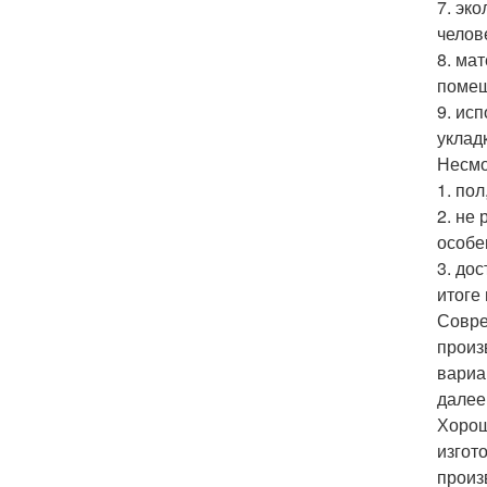
7. эк
челов
8. ма
помещ
9. ис
уклад
Несмо
1. по
2. не
особе
3. до
итоге
Совре
произ
вариа
далее
Хорош
изгот
произ