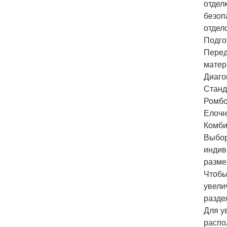
отдел
безоп
отдел
Подго
Перед
матер
Диаго
Станд
Ромбо
Елочн
Комби
Выбор
индив
разме
Чтобы
увели
разде
Для у
распо