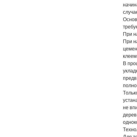
начин
случа
Основ
требу
При н
При н
цемен
клеем
В про
уклад
предв
полно
Тольк
устан
не вп
дерев
однок
Техно
Для т