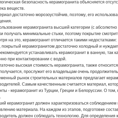
ологическая безопасность керамогранита объясняется отсут
ека веществ.
териал достаточно морозоустойчив, поэтому, его использова
ения.
пользование керамогранита высшей категории (с абсолютно
ки получать минимальные стыки, поэтому покрытие смотри
тря на это, керамогранит отличается такими недостатками:
л, покрытый керамогранитом достаточно холодный и нуждает
 рекомендуется устанавливать керамогранит в ванную, так к
нно при контактировании с водой.
статочно высокая стоимость керамогранита, также относится 
 получается, прослужит его владельцам очень продолжитель
менный рынок строительных материалов предлагает керамо
водителей. Самым качественным считается материал, кото
нты - керамогранит из Турции, Греции и Белоруссии. О том,
.
ий керамогранит должен характеризоваться соблюдением в
овлению материала. На каждом из этапов, подготовке соста
водитель должен соблюдать технологию. Для определения 