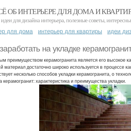
СЁ ОБ ИНТЕРЬЕРЕ ДЛЯ ДОМА И КВАРТИ
идеи для дизайна интерьера, полезные советы, интересны
ер для дома
интерьер для квартиры
идеи ди
 заработать на укладке керамогранит
ым преимуществом керамогранита является его высокое кач
й материал достаточно широко используется в процессе как
твует несколько способов укладки керамогранита, о технол
а керамогранит: характеристика и преимущества укладки.