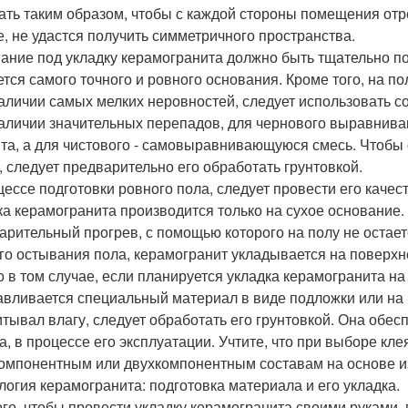
ать таким образом, чтобы с каждой стороны помещения отр
е, не удастся получить симметричного пространства.
ание под укладку керамогранита должно быть тщательно п
ется самого точного и ровного основания. Кроме того, на по
аличии самых мелких неровностей, следует использовать 
аличии значительных перепадов, для чернового выравниван
та, а для чистового - самовыравнивающуюся смесь. Чтобы
, следует предварительно его обработать грунтовкой.
цессе подготовки ровного пола, следует провести его качес
ка керамогранита производится только на сухое основание.
арительный прогрев, с помощью которого на полу не остает
го остывания пола, керамогранит укладывается на поверхн
о в том случае, если планируется укладка керамогранита на
авливается специальный материал в виде подложки или на 
итывал влагу, следует обработать его грунтовкой. Она обе
а, в процессе его эксплуатации. Учтите, что при выборе кле
омпонентным или двухкомпонентным составам на основе из
логия керамогранита: подготовка материала и его укладка.
ого, чтобы провести укладку керамогранита своими руками, 