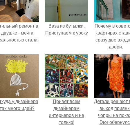
тильный ремонт в
Ваза из бутылки.
Почему в советс
двушке - мечта
Приступаем к уроку
квартирах став
еальностью стала!
сразу две вход
двери.
ткуда у дизайнера
Привет всем
Детали решают 
так много идей?
дизайнерам
выход приянк
интерьеров и не
чопры на пока
только!
Dior обернулс
шквалом крити