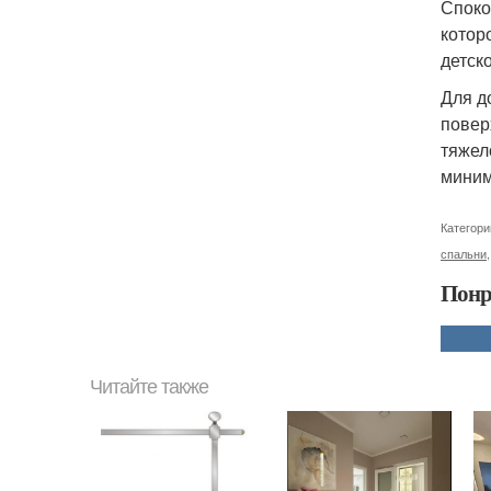
Споко
котор
детско
Для д
повер
тяжел
миним
Категори
спальни
Понр
Читайте также