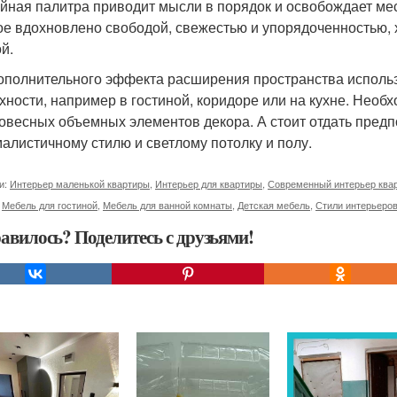
йная палитра приводит мысли в порядок и освобождает мес
ое вдохновлено свободой, свежестью и упорядоченностью, 
й.
ополнительного эффекта расширения пространства исполь
хности, например в гостиной, коридоре или на кухне. Необ
овесных объемных элементов декора. А стоит отдать предп
алистичному стилю и светлому потолку и полу.
и:
Интерьер маленькой квартиры
,
Интерьер для квартиры
,
Современный интерьер ква
,
Мебель для гостиной
,
Мебель для ванной комнаты
,
Детская мебель
,
Стили интерьеров
авилось? Поделитесь с друзьями!