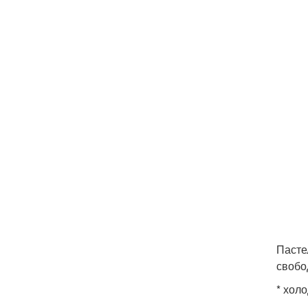
Пасте
свобо
* хол