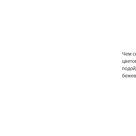
Чем с
цвето
подой
бежев