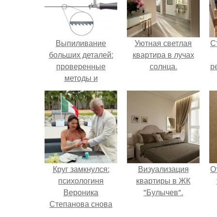
Выпиливание
Уютная светлая
С
больших деталей:
квартира в лучах
проверенные
солнца.
р
методы и
инструменты
Круг замкнулся:
Визуализация
О
психологиня
квартиры в ЖК
Вероника
"Булычев".
Степанова снова
вышла замуж за