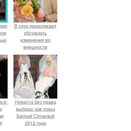
ких
В сети продолжают
или
обсуждать
ные
изменения во
внешности
актрисы.
всё:
Невеста без права
и
выбора: как показ
зе
Samuel Cirnansck
я
2012 года
ки
превратил подиум