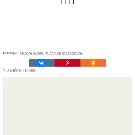
Категории:
Мебель диваны
,
Интерьер для квартиры
Читайте также
Гардеробная из гипсокартона.