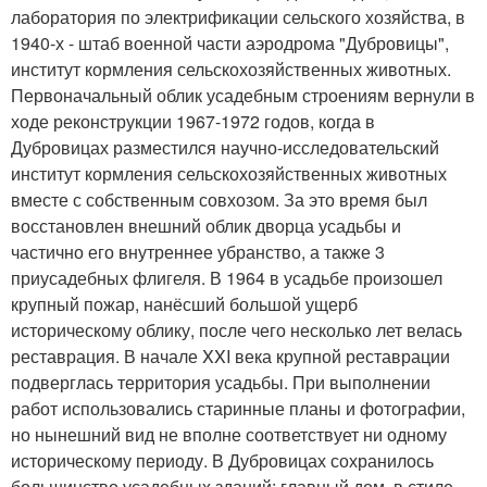
лаборатория по электрификации сельского хозяйства, в
1940-х - штаб военной части аэродрома "Дубровицы",
институт кормления сельскохозяйственных животных.
Первоначальный облик усадебным строениям вернули в
ходе реконструкции 1967-1972 годов, когда в
Дубровицах разместился научно-исследовательский
институт кормления сельскохозяйственных животных
вместе с собственным совхозом. За это время был
восстановлен внешний облик дворца усадьбы и
частично его внутреннее убранство, а также 3
приусадебных флигеля. В 1964 в усадьбе произошел
крупный пожар, нанёсший большой ущерб
историческому облику, после чего несколько лет велась
реставрация. В начале XXI века крупной реставрации
подверглась территория усадьбы. При выполнении
работ использовались старинные планы и фотографии,
но нынешний вид не вполне соответствует ни одному
историческому периоду. В Дубровицах сохранилось
большинство усадебных зданий: главный дом, в стиле