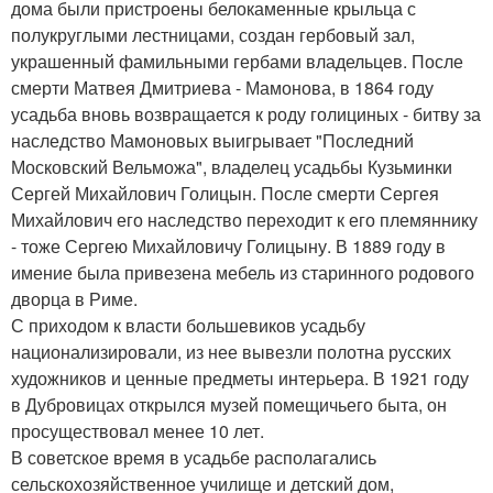
дома были пристроены белокаменные крыльца с
полукруглыми лестницами, создан гербовый зал,
украшенный фамильными гербами владельцев. После
смерти Матвея Дмитриева - Мамонова, в 1864 году
усадьба вновь возвращается к роду голициных - битву за
наследство Мамоновых выигрывает "Последний
Московский Вельможа", владелец усадьбы Кузьминки
Сергей Михайлович Голицын. После смерти Сергея
Михайлович его наследство переходит к его племяннику
- тоже Сергею Михайловичу Голицыну. В 1889 году в
имение была привезена мебель из старинного родового
дворца в Риме.
С приходом к власти большевиков усадьбу
национализировали, из нее вывезли полотна русских
художников и ценные предметы интерьера. В 1921 году
в Дубровицах открылся музей помещичьего быта, он
просуществовал менее 10 лет.
В советское время в усадьбе располагались
сельскохозяйственное училище и детский дом,