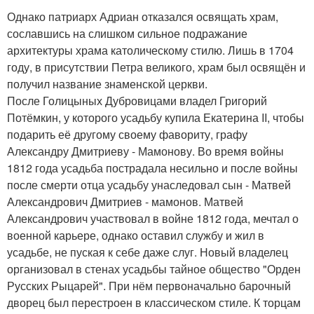
Однако патриарх Адриан отказался освящать храм,
сославшись на слишком сильное подражание
архитектуры храма католическому стилю. Лишь в 1704
году, в присутствии Петра великого, храм был освящён и
получил название знаменской церкви.
После Голицыных Дубровицами владел Григорий
Потёмкин, у которого усадьбу купила Екатерина II, чтобы
подарить её другому своему фавориту, графу
Александру Дмитриеву - Мамонову. Во время войны
1812 года усадьба пострадала несильно и после войны
после смерти отца усадьбу унаследовал сын - Матвей
Александрович Дмитриев - мамонов. Матвей
Александрович участвовал в войне 1812 года, мечтал о
военной карьере, однако оставил службу и жил в
усадьбе, не пуская к себе даже слуг. Новый владелец
организовал в стенах усадьбы тайное общество "Орден
Русских Рыцарей". При нём первоначально барочный
дворец был перестроен в классическом стиле. К торцам