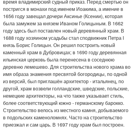
время владимирский судный приказ. Перед смертью он
постригся в монахи под именем Иоакима, а имение в
1656 году завещал дочери Аксинье (Ксении), которая
была замужем за князем Иваном Голицыным. В 1662
году здесь был поставлен новый деревянный храм. В
1688 году хозяином усадьбы стал сподвижник Петра I
князь Борис Голицын. Он решил построить новый
каменный храм в Дубровицах; в 1690 году деревянная
ильинская церковь была перенесена в соседнюю
деревню лемешево. Для строительства нового храма во
имя образа знамения пресвятой богородицы, по одной
из версий, был приглашён архитектор - итальянец, по
другой, храм возвели голландские, шведские, польские,
немецкие архитекторы, на что также указывает стиль,
более соответствующий южно - германскому барокко.
Строительство велось из местного камня, добываемого
в подольских каменоломнях. Часто на строительство
приезжал и сам царь. В 1697 году храм был построен.