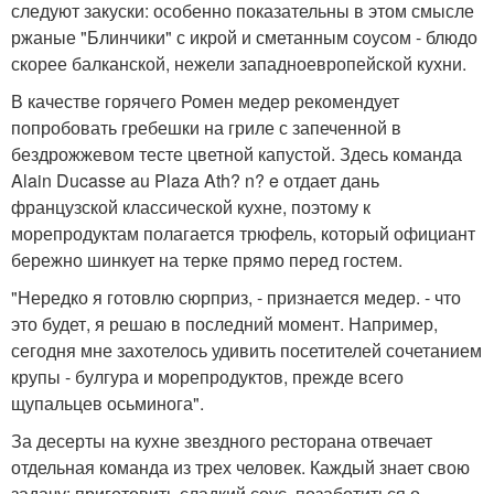
следуют закуски: особенно показательны в этом смысле
ржаные "Блинчики" с икрой и сметанным соусом - блюдо
скорее балканской, нежели западноевропейской кухни.
В качестве горячего Ромен медер рекомендует
попробовать гребешки на гриле с запеченной в
бездрожжевом тесте цветной капустой. Здесь команда
Alain Ducasse au Plaza Ath? n? e отдает дань
французской классической кухне, поэтому к
морепродуктам полагается трюфель, который официант
бережно шинкует на терке прямо перед гостем.
"Нередко я готовлю сюрприз, - признается медер. - что
это будет, я решаю в последний момент. Например,
сегодня мне захотелось удивить посетителей сочетанием
крупы - булгура и морепродуктов, прежде всего
щупальцев осьминога".
За десерты на кухне звездного ресторана отвечает
отдельная команда из трех человек. Каждый знает свою
задачу: приготовить сладкий соус, позаботиться о