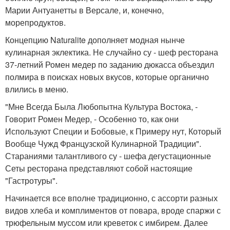
Марии Антуанетты в Версале, и, конечно,
морепродуктов.
Концепцию Naturalite дополняет модная нынче
кулинарная эклектика. Не случайно су - шеф ресторана
37-летний Ромен медер по заданию дюкасса объездил
полмира в поисках новых вкусов, которые органично
влились в меню.
"Мне Всегда Была Любопытна Культура Востока, -
Говорит Ромен Медер, - Особенно то, как они
Используют Специи и Бобовые, к Примеру нут, Который
Вообще Чужд Французской Кулинарной Традиции".
Стараниями талантливого су - шефа дегустационные
Сеты ресторана представляют собой настоящие
"Гастротуры".
Начинается все вполне традиционно, с ассорти разных
видов хлеба и комплиментов от повара, вроде спаржи с
трюфельным муссом или креветок с имбирем. Далее