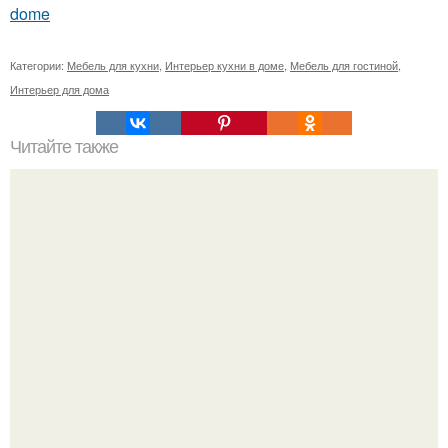
dome
Категории:
Мебель для кухни
,
Интерьер кухни в доме
,
Мебель для гостиной
,
Интерьер для дома
Читайте также
Техника декора Капитоне или каретная стяжка.