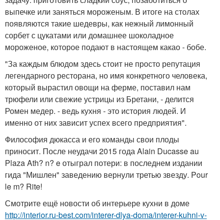
выпечке или заняться мороженым. В итоге на столах
появляются такие шедевры, как нежный лимонный
сорбет с цукатами или домашнее шоколадное
мороженое, которое подают в настоящем какао - бобе.
"За каждым блюдом здесь стоит не просто репутация
легендарного ресторана, но имя конкретного человека,
который вырастил овощи на ферме, поставил нам
трюфели или свежие устрицы из Бретани, - делится
Ромен медер. - ведь кухня - это история людей. И
именно от них зависит успех всего предприятия".
Философия дюкасса и его команды свои плоды
приносит. После неудачи 2015 года Alain Ducasse au
Plaza Ath? n? e отыграл потери: в последнем издании
гида "Мишлен" заведению вернули третью звезду. Pour
le m? Rite!
Смотрите ещё новости об интерьере кухни в доме
http://interior.ru-best.com/interer-dlya-doma/interer-kuhni-v-