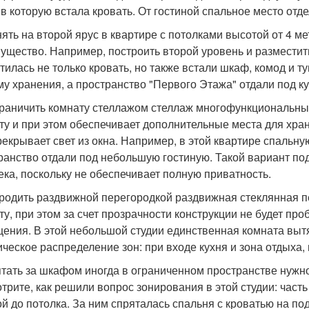
 в которую встала кровать. От гостиной спальное место отд
нять на второй ярус в квартире с потолками высотой от 4 м
ущество. Например, построить второй уровень и разместить
тилась не только кровать, но также встали шкаф, комод и 
му хранения, а пространство "Первого Этажа" отдали под ку
граничить комнату стеллажом стеллаж многофункциональны
ту и при этом обеспечивает дополнительные места для хран
рекрывает свет из окна. Например, в этой квартире спальну
ранство отдали под небольшую гостиную. Такой вариант подо
ека, поскольку не обеспечивает полную приватность.
ородить раздвижной перегородкой раздвижная стеклянная 
ту, при этом за счет прозрачности конструкции не будет пр
ения. В этой небольшой студии единственная комната выт
ическое распределение зон: при входе кухня и зона отдыха,
ятать за шкафом иногда в ограниченном пространстве нужн
трите, как решили вопрос зонирования в этой студии: част
ой до потолка. За ним спряталась спальня с кроватью на по