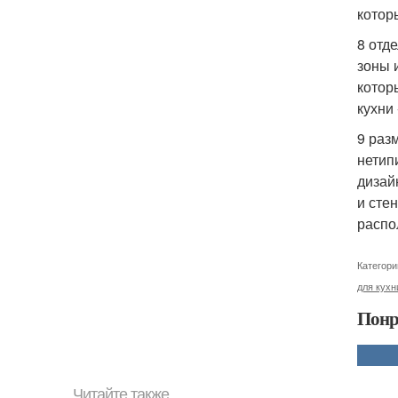
котор
8 отд
зоны 
котор
кухни
9 раз
нетип
дизай
и сте
распо
Категори
для кухн
Понр
Читайте также