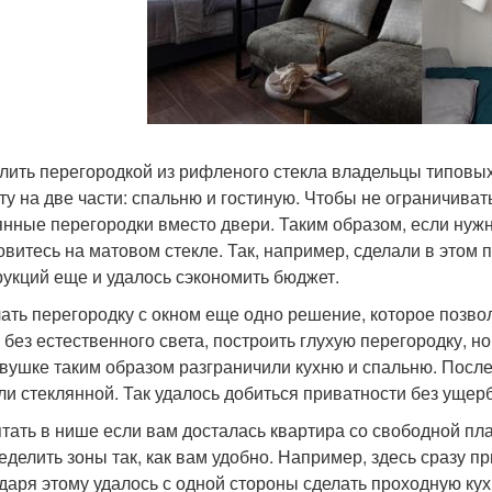
елить перегородкой из рифленого стекла владельцы типов
ту на две части: спальню и гостиную. Чтобы не ограничивать
янные перегородки вместо двери. Таким образом, если нужн
овитесь на матовом стекле. Так, например, сделали в этом п
рукций еще и удалось сэкономить бюджет.
лать перегородку с окном еще одно решение, которое позвол
х без естественного света, построить глухую перегородку, но
вушке таким образом разграничили кухню и спальню. После
ли стеклянной. Так удалось добиться приватности без ущер
ятать в нише если вам досталась квартира со свободной пл
еделить зоны так, как вам удобно. Например, здесь сразу п
даря этому удалось с одной стороны сделать проходную кух