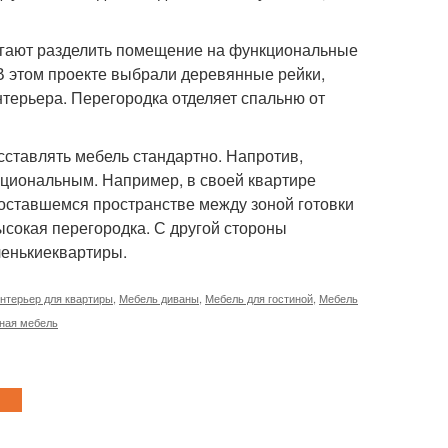
огают разделить помещение на функциональные
 В этом проекте выбрали деревянные рейки,
терьера. Перегородка отделяет спальню от
асставлять мебель стандартно. Напротив,
циональным. Например, в своей квартире
 оставшемся пространстве между зоной готовки
высокая перегородка. С другой стороны
ленькиеквартиры.
нтерьер для квартиры
,
Мебель диваны
,
Мебель для гостиной
,
Мебель
ная мебель