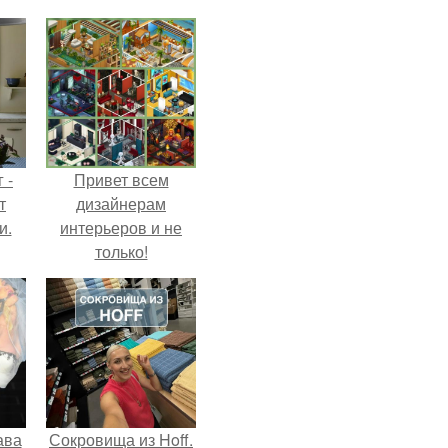
 -
Привет всем
т
дизайнерам
и.
интерьеров и не
только!
ава
Сокровища из Hoff.