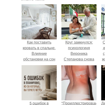
Как поставить
Круг замкнулся:
С
кровать в спальне.
психологиня
д
Влияние
Вероника
с
обстановки на сон
Степанова снова
ж
вышла замуж за
с
собственного
бывшего мужа.
с
5 ошибок в
"Проиллюстрированные
Д