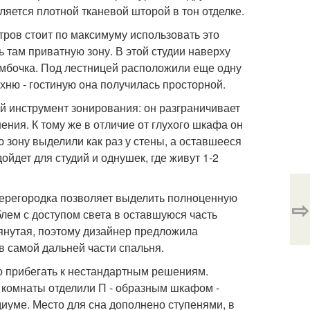
еляется плотной тканевой шторой в тон отделке.
етров стоит по максимуму использовать это
 там приватную зону. В этой студии наверху
тумбочка. Под лестницей расположили еще одну
хню - гостиную она получилась просторной.
й инструмент зонирования: он разграничивает
ения. К тому же в отличие от глухого шкафа он
ю зону выделили как раз у стены, а оставшееся
йдет для студий и однушек, где живут 1-2
перегородка позволяет выделить полноценную
⇨
облем с доступом света в оставшуюся часть
янутая, поэтому дизайнер предложила
 в самой дальней части спальня.
о прибегать к нестандартным решениям.
ь комнаты отделили П - образным шкафом -
диуме. Место для сна дополнено ступенями, в