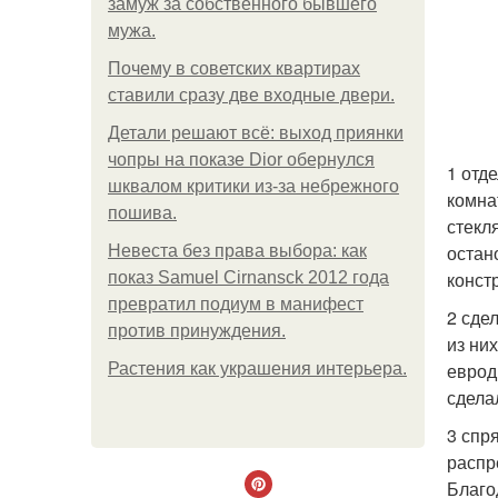
замуж за собственного бывшего
мужа.
Почему в советских квартирах
ставили сразу две входные двери.
Детали решают всё: выход приянки
чопры на показе Dior обернулся
1 отд
шквалом критики из-за небрежного
комна
пошива.
стекл
остан
Невеста без права выбора: как
конст
показ Samuel Cirnansck 2012 года
превратил подиум в манифест
2 сде
против принуждения.
из ни
еврод
Растения как украшения интерьера.
сдела
3 спр
распр
Благо