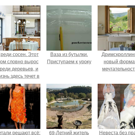
реди сосен. Этот
Ваза из бутылки.
Дримскроллинг
ом словно вырос
Приступаем к уроку
новый форма
реди деревьев, и
мечтательност
изнь здесь течет в
обственном ритме
- спокойно, без
пешки и лишнего
шума.
етали решают всё:
69-Летний житель
Невеста без пр