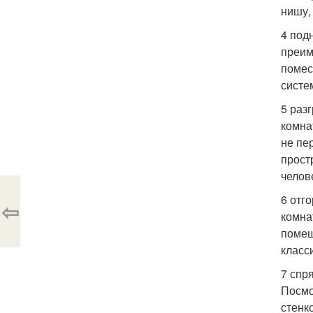
нишу,
4 под
преим
помес
систе
5 раз
комна
не пе
прост
челов
6 отг
⇦
комна
помещ
класс
7 спр
Посмо
стенк