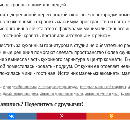
ые встроены ящики для вещей.
елить деревянной перегородкой сквозные перегородки пом
и в то же время сохранить максимум пространства и света.
ые органично сочетаются с фактурами минималистичного ин
 - гостиной, кровать поставили изголовьем к рейкам.
местить за кухонным гарнитуром в студии не обязательно р
ичные решения помогают сделать пространство более функ
нер вынесла часть кухонного гарнитура в центр комнаты. В
ной поместилась кровать - подиум. От кухни ее отделяет не
ложилась мини - гостиная. Источник маленькиекомнаты ма
и:
Идеи дизайна спальни
,
Интерьер квартиры студии
,
Интерьер маленькой квартиры
,
И
и
,
Дизайн интерьера дома
,
Интерьер деревянных домов
,
Интерьер кухни в доме
,
Кухон
авилось? Поделитесь с друзьями!