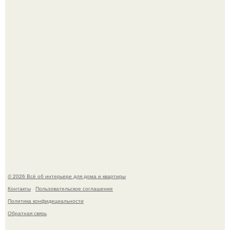
Нейросети добрались до семейных чатов, и теперь под
угрозой мамины нервы.
Круг замкнулся: психологиня Вероника Степанова снова
вышла замуж за собственного бывшего мужа.
© 2026 Всё об интерьере для дома и квартиры
Контакты
Пользовательское соглашение
Политика конфидециальности
Обратная связь