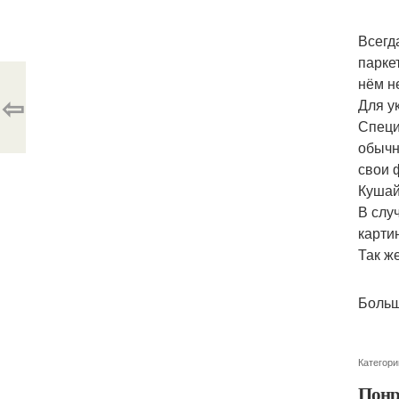
Всегд
парке
нём н
⇦
Для у
Специ
обычн
свои 
Кушай
В слу
карти
Так ж
Больш
Категори
Понр