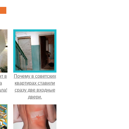
т в
Почему в советских
а
квартирах ставили
ла!
сразу две входные
двери.