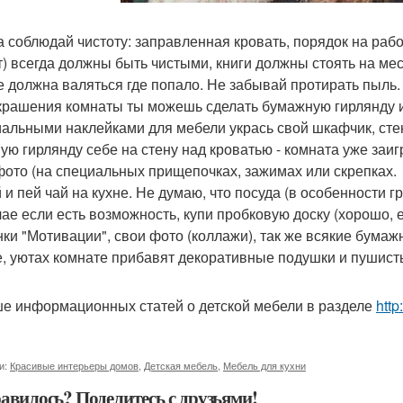
а соблюдай чистоту: заправленная кровать, порядок на рабоч
т) всегда должны быть чистыми, книги должны стоять на мест
е должна валяться где попало. Не забывай протирать пыль.
крашения комнаты ты можешь сделать бумажную гирлянду и 
альными наклейками для мебели укрась свой шкафчик, стен
ую гирлянду себе на стену над кроватью - комната уже заиг
фото (на специальных прищепочках, зажимах или скрепках.
 и пей чай на кухне. Не думаю, что посуда (в особенности г
чае если есть возможность, купи пробковую доску (хорошо, 
нки "Мотивации", свои фото (коллажи), так же всякие бумажн
е, уютах комнате прибавят декоративные подушки и пушист
е информационных статей о детской мебели в разделе
http
и:
Красивые интерьеры домов
,
Детская мебель
,
Мебель для кухни
авилось? Поделитесь с друзьями!