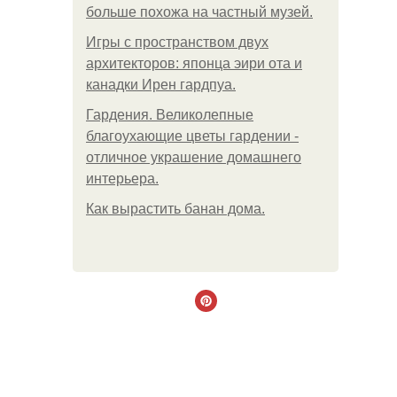
больше похожа на частный музей.
Игры с пространством двух
архитекторов: японца эири ота и
канадки Ирен гардпуа.
Гардения. Великолепные
благоухающие цветы гардении -
отличное украшение домашнего
интерьера.
Как вырастить банан дома.