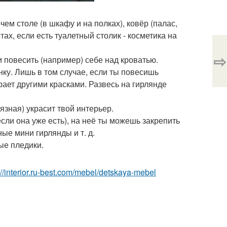
ем столе (в шкафу и на полках), ковёр (палас,
ах, если есть туалетный столик - косметика на
⇨
повесить (например) себе над кроватью.
ку. Лишь в том случае, если ты повесишь
рает другими красками. Развесь на гирлянде
рязная) украсит твой интерьер.
если она уже есть), на неё ты можешь закрепить
ые мини гирлянды и т. д.
ые пледики.
://interior.ru-best.com/mebel/detskaya-mebel