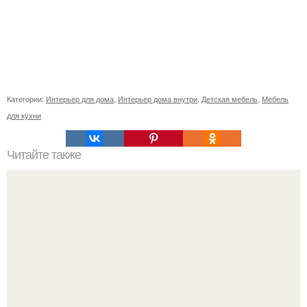
Категории:
Интерьер для дома
,
Интерьер дома внутри
,
Детская мебель
,
Мебель
для кухни
Читайте также
Въезжая в новую квартиру, что нужно сделать. Приметы
и ритуалы при новоселье