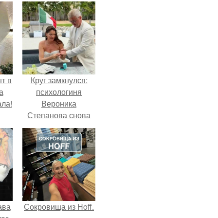
т в
Круг замкнулся:
а
психологиня
ла!
Вероника
Степанова снова
вышла замуж за
собственного
бывшего мужа.
ава
Сокровища из Hoff.