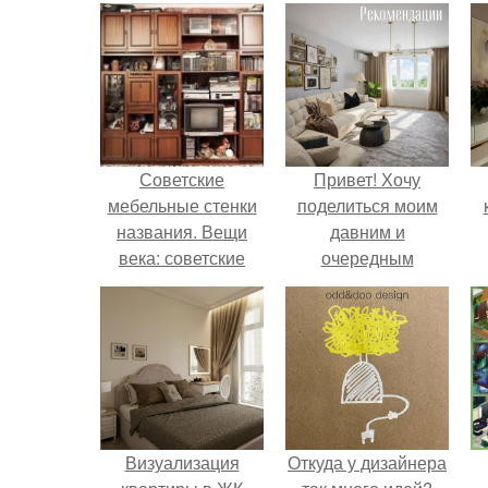
Советские
Привет! Хочу
мебельные стенки
поделиться моим
названия. Вещи
давним и
века: советские
очередным
стенки 80-х.
неопубликованным
проектом.
Визуализация
Откуда у дизайнера