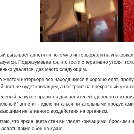
ый вызывает аппетит и потому в интерьерах и на упаковках
ьзуется. Подразумевается, что гости оперативно утолят голо
енько удалятся, дав место следующим.
 в желтом интерьере все находящиеся в хорошо едят, прод
й цвет не будет кричащим, а настроит на прекрасный ужин 
зеленый на кухне нравится для ценителей здорового питани
ильный" аппетит - идею питаться питательными продуктам
вающими негативного воздействия на организм.
итаю, что яркие цвета стен выглядят кричащими, броскими 
ьзовать яркие обои на кухне.