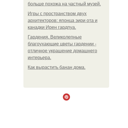
больше похожа на частный музей.
Игры с пространством двух
архитекторов: японца эири ота и
канадки Ирен гардпуа.
Гардения. Великолепные
благоухающие цветы гардении -
отличное украшение домашнего
интерьера.
Как вырастить банан дома.