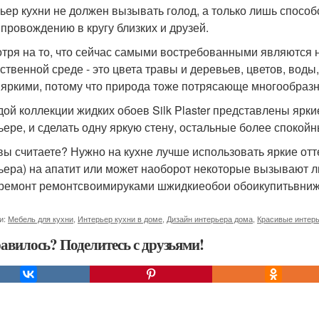
ьер кухни не должен вызывать голод, а только лишь способ
провождению в кругу близких и друзей.
тря на то, что сейчас самыми востребованными являются
ественной среде - это цвета травы и деревьев, цветов, воды
 яркими, потому что природа тоже потрясающе многообразн
дой коллекции жидких обоев Silk Plaster представлены ярки
ьере, и сделать одну яркую стену, остальные более спокойн
 вы считаете? Нужно на кухне лучше использовать яркие отт
ьера) на апатит или может наоборот некоторые вызывают л
ремонт ремонтсвоимируками шжидкиеобои обоикупитьвни
и:
Мебель для кухни
,
Интерьер кухни в доме
,
Дизайн интерьера дома
,
Красивые интер
авилось? Поделитесь с друзьями!