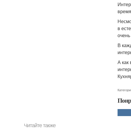
Интер
время
Несмо
в ест
очень
В каж
интер
А как
интер
Кухня
Категори
Понр
Читайте также