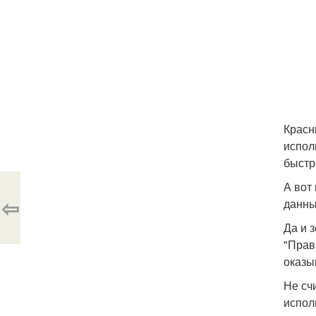
Красн
испол
быстр
А вот
⇦
данны
Да и 
"Прав
оказы
Не сч
испол