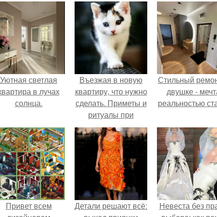
Уютная светлая
Въезжая в новую
Стильный ремон
квартира в лучах
квартиру, что нужно
двушке - мечт
солнца.
сделать. Приметы и
реальностью ста
ритуалы при
новоселье
Привет всем
Детали решают всё:
Невеста без пр