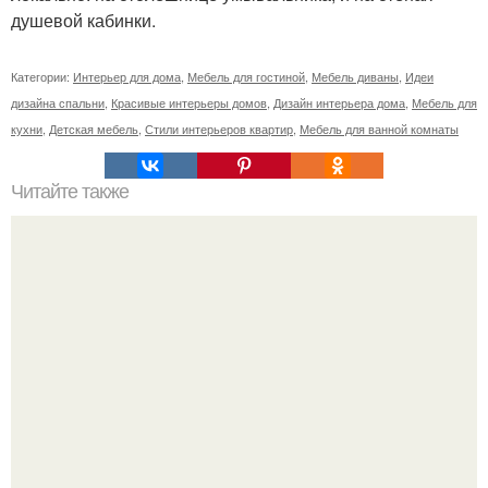
душевой кабинки.
Категории:
Интерьер для дома
,
Мебель для гостиной
,
Мебель диваны
,
Идеи
дизайна спальни
,
Красивые интерьеры домов
,
Дизайн интерьера дома
,
Мебель для
кухни
,
Детская мебель
,
Стили интерьеров квартир
,
Мебель для ванной комнаты
Читайте также
Сохрани на стене и изучи - спасет жизнь!