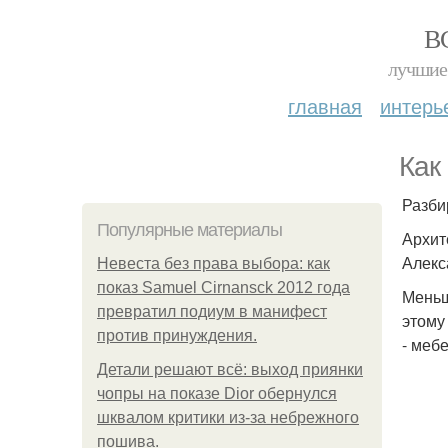
В
лучшие 
главная
интерь
Как
Разби
Популярные материалы
Архит
Алекс
Невеста без права выбора: как
показ Samuel Cirnansck 2012 года
Меньш
превратил подиум в манифест
этому
против принуждения.
- меб
Детали решают всё: выход приянки
чопры на показе Dior обернулся
шквалом критики из-за небрежного
пошива.