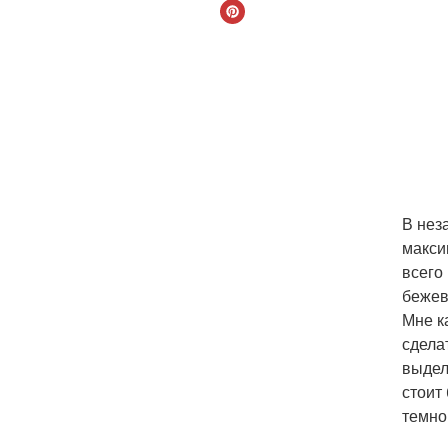
В нез
макси
всего
бежев
Мне к
сдела
выдел
стоит
темно