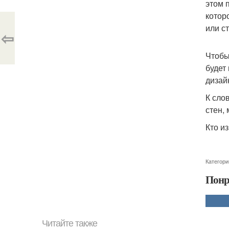
этом 
котор
или с
⇦
Чтобы
будет
дизай
К сло
стен,
Кто и
Категори
Понр
Читайте также