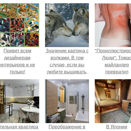
Привет всем
Значение картина с
"Проиллюстрир
дизайнерам
волками. В том
Люди": Тома
интерьеров и не
случае, если вы
майландер
только!
любите вышивать,
превратил
то наверняка
солнечные ожог
задумывались о
арт - объект.
том, что означает та
или иная вышитая
вами картина.
тильная квартира
Преображение в
В Японии