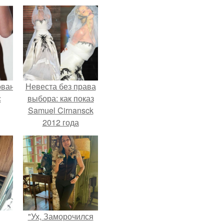
ованные
Невеста без права
с
выбора: как показ
Samuel Cirnansck
2012 года
и в
превратил подиум
в манифест против
принуждения.
"Ух, Заморочился