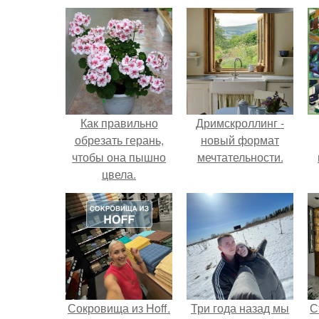
Как правильно
Дримскроллинг -
обрезать герань,
новый формат
чтобы она пышно
мечтательности.
цвела.
Сокровища из Hoff.
Три года назад мы
С