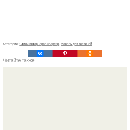
Категории:
Стили интерьеров квартир
,
Мебель для гостиной
Читайте также
10 главных достопримечательностей царского села.