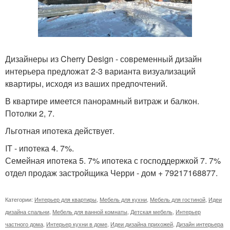
Дизайнеры из Cherry Design - современный дизайн
интерьера предложат 2-3 варианта визуализаций
квартиры, исходя из ваших предпочтений.
В квартире имеется панорамный витраж и балкон.
Потолки 2, 7.
Льготная ипотека действует.
IT - ипотека 4. 7%.
Семейная ипотека 5. 7% ипотека с господдержкой 7. 7%
отдел продаж застройщика Черри - дом + 79217168877.
Категории:
Интерьер для квартиры
,
Мебель для кухни
,
Мебель для гостиной
,
Идеи
дизайна спальни
,
Мебель для ванной комнаты
,
Детская мебель
,
Интерьер
частного дома
,
Интерьер кухни в доме
,
Идеи дизайна прихожей
,
Дизайн интерьера