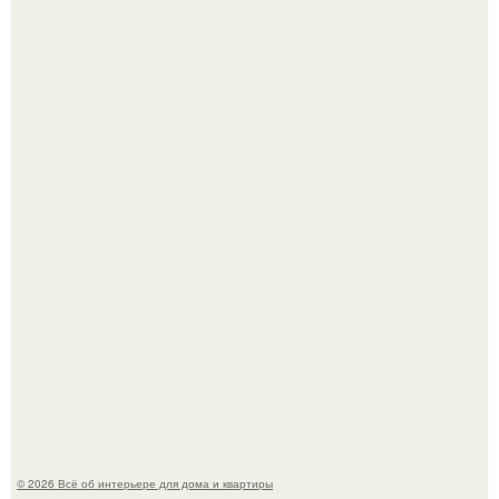
Эко - панно "Песочный Берег":
Три года назад мы купили борщевичное поле и
придумали мечту!
© 2026 Всё об интерьере для дома и квартиры