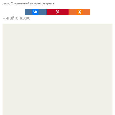
дома
,
Современный интерьер квартиры
Читайте также
Жемчужина Тамбова - усадьба Асеевых.
В сети продолжают обсуждать изменения во внешности