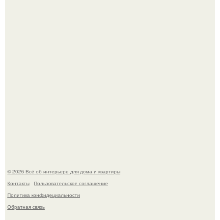
"Проиллюстрированные Люди": Томас майландер
превратил солнечные ожоги в арт - объект.
Детали решают всё: выход приянки чопры на показе Dior
обернулся шквалом критики из-за небрежного пошива.
© 2026 Всё об интерьере для дома и квартиры
Контакты
Пользовательское соглашение
Политика конфидециальности
Обратная связь