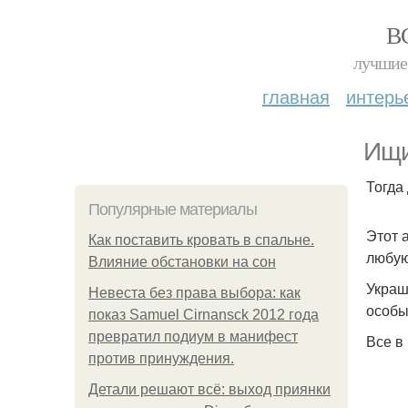
В
лучшие 
главная
интерь
Ищи
Тогда
Популярные материалы
Этот 
Как поставить кровать в спальне.
любую
Влияние обстановки на сон
Украш
Невеста без права выбора: как
особы
показ Samuel Cirnansck 2012 года
превратил подиум в манифест
Все в
против принуждения.
Детали решают всё: выход приянки