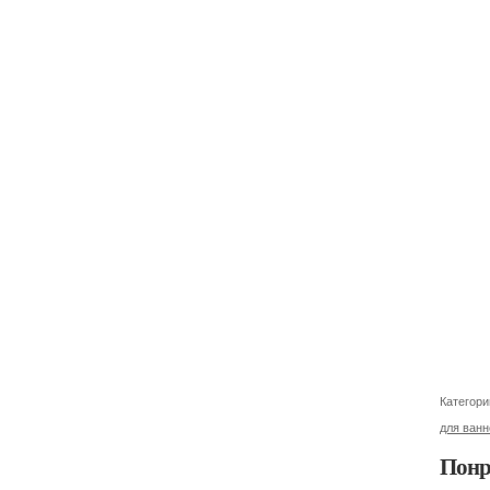
Категори
для ван
Понр