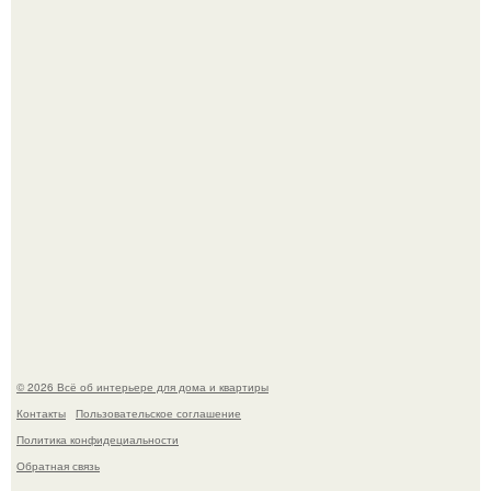
Готовясь к поездке, мы листали путеводители по городу
и наткнулись на фотографию белого дворца.
Моё знакомство с михайловским замком - и я в восторге!
© 2026 Всё об интерьере для дома и квартиры
Контакты
Пользовательское соглашение
Политика конфидециальности
Обратная связь