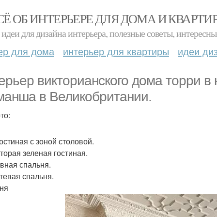
СЁ ОБ ИНТЕРЬЕРЕ ДЛЯ ДОМА И КВАРТИ
идеи для дизайна интерьера, полезные советы, интересны
ер для дома
интерьер для квартиры
идеи ди
ерьер викторианского дома торри в 
манша в Великобритании.
то:
Гостиная с зоной столовой.
Вторая зеленая гостиная.
авная спальня.
стевая спальня.
хня