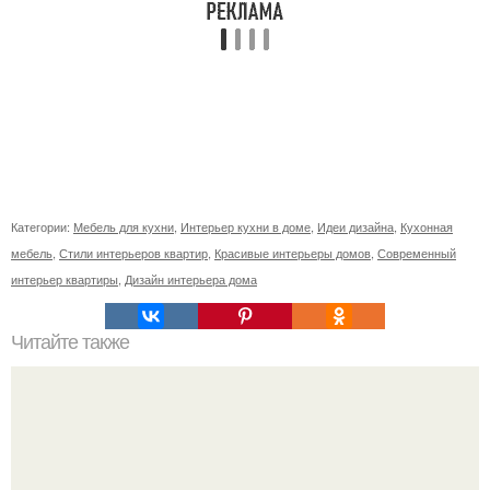
Категории:
Мебель для кухни
,
Интерьер кухни в доме
,
Идеи дизайна
,
Кухонная
мебель
,
Стили интерьеров квартир
,
Красивые интерьеры домов
,
Современный
интерьер квартиры
,
Дизайн интерьера дома
Читайте также