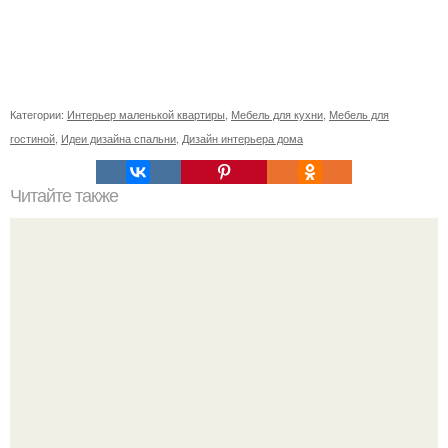
Категории:
Интерьер маленькой квартиры
,
Мебель для кухни
,
Мебель для
гостиной
,
Идеи дизайна спальни
,
Дизайн интерьера дома
Читайте также
Советские мебельные стенки названия. Вещи века:
советские стенки 80-х.