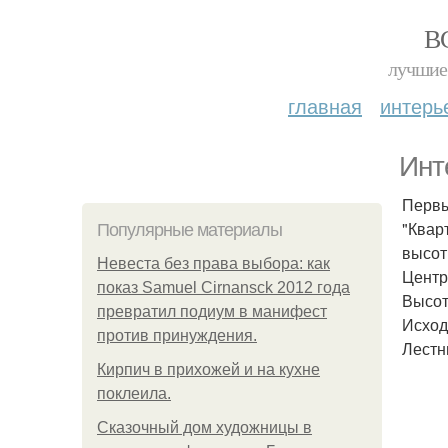
В
лучшие 
главная
интерь
Инт
Первы
"Квар
Популярные материалы
высот
Невеста без права выбора: как
Центр
показ Samuel Cirnansck 2012 года
Высот
превратил подиум в манифест
Исход
против принуждения.
Лестн
Кирпич в прихожей и на кухне
поклеила.
Сказочный дом художницы в