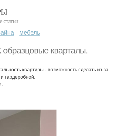
РЫ
е статьи
зайна
мебель
 образцовые кварталы.
альность квартиры - возможность сделать из-за
 и гардеробной.
и.