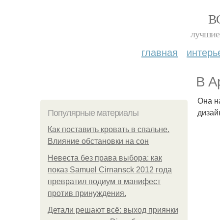
В
лучшие 
главная
интерь
В А
Она н
дизай
Популярные материалы
Как поставить кровать в спальне.
Влияние обстановки на сон
Невеста без права выбора: как
показ Samuel Cirnansck 2012 года
превратил подиум в манифест
против принуждения.
Детали решают всё: выход приянки