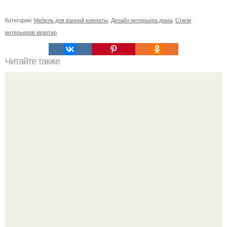
Категории:
Мебель для ванной комнаты
,
Дизайн интерьера дома
,
Стили
интерьеров квартир
Читайте также
Желтый в интерьере это активность и жизнерадостность!