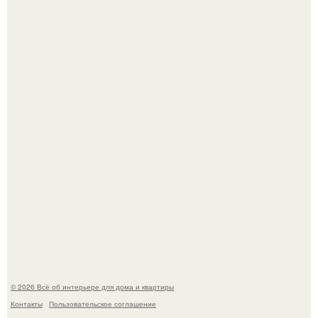
В Японии бесплатно раздают дома самураев - звучит как
план на новую жизнь.
Опишите интерьер кухни в 2-3 словах.
© 2026 Всё об интерьере для дома и квартиры
Контакты
Пользовательское соглашение