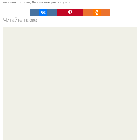
дизайна спальни
,
Дизайн интерьера дома
Читайте также
Белая галька в дизайне участка. Белая галька в
ландшафтном дизайне