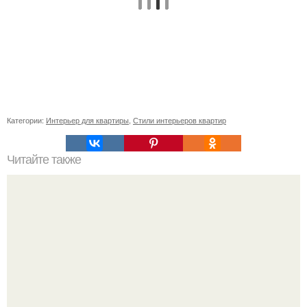
Категории:
Интерьер для квартиры
,
Стили интерьеров квартир
Читайте также
Шкаф купе в прихожую с обувницей. Закрытые модели