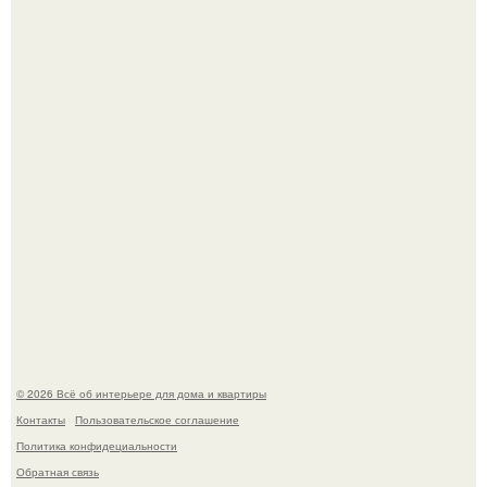
5 ошибок в планировке, из-за которых вы теряете метры.
69-Летний житель Италии создал фальшивый античный
амфитеатр и долгое время успешно выдавал его за
настоящее историческое наследие.
© 2026 Всё об интерьере для дома и квартиры
Контакты
Пользовательское соглашение
Политика конфидециальности
Обратная связь