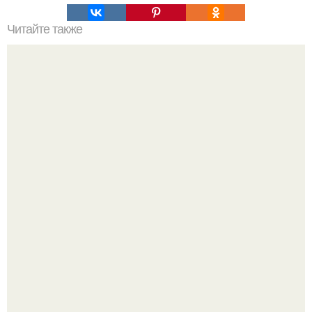
Читайте также
Неправильное размещение картин. 5 ошибок
размещения картин на стенах
В сети продолжают обсуждать изменения во внешности