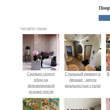
Понр
Читайте также
Сколько сохнут
Стильный ремонт в
В
обои на
двушке - мечта
флизелиновой
реальностью стала!
основе после
поклейки. Когда
высохнет клей?