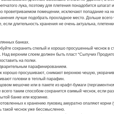
 репчатого лука, поэтому для плетения понадобится шпагат 
о проветриваемом помещении, исключают попадание на них
ранения лучше подобрать прохладное место. Дольше всего ч
е, если длительность хранения не очень актуальна, плетен
клянных банках.
буйте сохранить спелый и хорошо просушенный чеснок в с
. Над верхним слоем должен быть пласт "Сыпучих Продукто
поставить на полки.
дварительным парафинированием.
к хорошо просушивают, снимают верхнюю чешую, укорачиваю
ивают головки в теплый парафин.
щовом мешочке или в пакете из крафт-бумаги (пергаментном
 всего таким способом сохранится озимый чеснок, если раз
рытой банке или корзинке.
готовленных к хранению луковиц аккуратно опаляют корни (
ь такой чеснок уже бессмысленно.