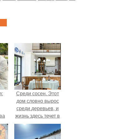
я:
Среди сосен. Этот
дом словно вырос
среди деревьев, и
ва
жизнь здесь течет в
за
собственном ритме
о
- спокойно, без
.
спешки и лишнего