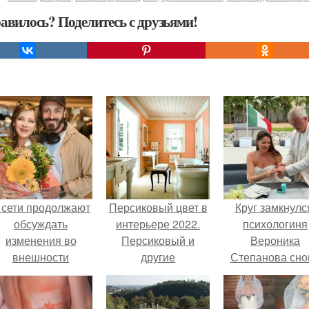
авилось? Поделитесь с друзьями!
 сети продолжают
Персиковый цвет в
Круг замкнулс
обсуждать
интерьере 2022.
психологиня
изменения во
Персиковый и
Вероника
внешности
другие
Степанова сно
актрисы.
вышла замуж 
собственног
бывшего мужа