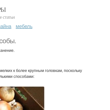
РЫ
е статьи
зайна
мебель
собы.
ранение.
мелких к более крупным головкам, поскольку
олькими способами: