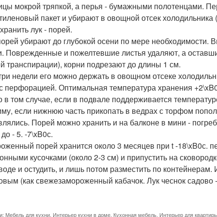
ицы мокрой тряпкой, а перья - бумажными полотенцами. П
тиленовый пакет и убирают в овощной отсек холодильника (
хранить лук - порей.
 порей убирают до глубокой осени по мере необходимости. 
и. Поврежденные и пожелтевшие листья удаляют, а оставши
й транспирации), корни подрезают до длины 1 см.
 три недели его можно держать в овощном отсеке холодильн
 с перфорацией. Оптимальная температура хранения +2\xB0
о в том случае, если в подвале поддерживается температур
иму, если нижнюю часть прикопать в ведрах с торфом попол
влялись. Порей можно хранить и на балконе в мини - погре
до - 5. -7\xB0с.
оженный порей хранится около 3 месяцев при t -18\xB0с. п
онными кусочками (около 2-3 см) и припустить на сковородк
 воде и остудить, и лишь потом разместить по контейнерам. 
овым (как свежезамороженный кабачок. Лук чеснок садово -
и:
Мебель для кухни
,
Интерьер кухни в доме
,
Кухонная мебель
,
Интерьер для квартир