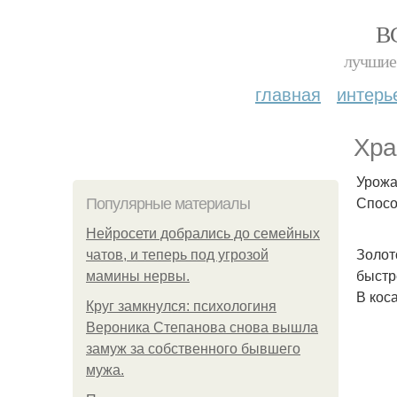
В
лучшие 
главная
интерь
Хра
Урожа
Спосо
Популярные материалы
Нейросети добрались до семейных
Золот
чатов, и теперь под угрозой
быстр
мамины нервы.
В коса
Круг замкнулся: психологиня
Вероника Степанова снова вышла
замуж за собственного бывшего
мужа.