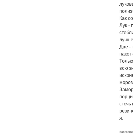
луков
полиэ
Как со
Лук -
стебл
лучше
Две -
пакет
Тольк
всю з
искри
мороз 
Замор
порци
стечь
резин
я.
Категори