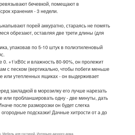
еревязывают бечевкой, помещают в
срок хранения - 3 недели.
Выкапывают порей аккуратно, стараясь не помять
еся обрезают, оставляя две трети длины (для
ика, упаковав по 5-10 штук в полиэтиленовый
с.
е 0. +1\xB0с и влажность 80-90%, он пролежит
ам с песком (вертикально, чтобы побеги меньше
бе или утепленных ящиках - он выдерживает
еред закладкой в морозилку его лучше нарезать
е или пробланшировать одну - две минуты, дать
Иначе после разморозки он будет слегка
 огородные подсказки! Дачные хитрости от а до
ы
,
Мебель для гостиной
,
Интерьер дачного дома