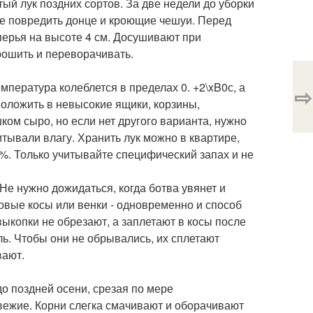
ый лук поздних сортов. За две недели до уборки
не повредить донце и кроющие чешуи. Перед
перья на высоте 4 см. Досушивают при
рошить и переворачивать.
мпература колеблется в пределах 0. +2\xB0с, а
⇨
положить в невысокие ящики, корзины,
ком сыро, но если нет другого варианта, нужно
итывали влагу. Хранить лук можно в квартире,
%. Только учитывайте специфический запах и не
Не нужно дожидаться, когда ботва увянет и
уковые косы или венки - одновременно и способ
выкопки не обрезают, а заплетают в косы после
ль. Чтобы они не обрывались, их сплетают
вают.
о поздней осени, срезая по мере
вежие. Корни слегка смачивают и оборачивают