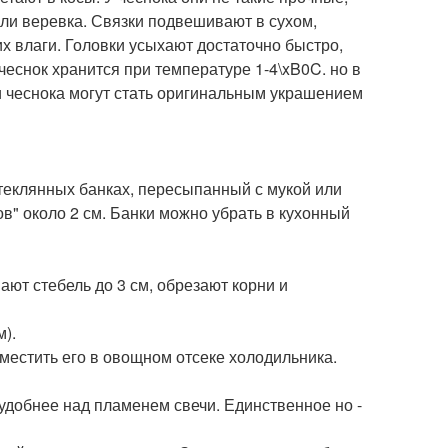
или веревка. Связки подвешивают в сухом,
 влаги. Головки усыхают достаточно быстро,
еснок хранится при температуре 1-4\xB0C. но в
ки чеснока могут стать оригинальным украшением
теклянных банках, пересыпанный с мукой или
в" около 2 см. Банки можно убрать в кухонный
т стебель до 3 см, обрезают корни и
).
местить его в овощном отсеке холодильника.
удобнее над пламенем свечи. Единственное но -