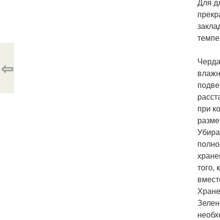
Для д
прекр
закла
темпе
Черда
⇦
влажн
подве
расст
при к
разме
Убира
полно
хране
того,
вмест
Хране
Зелен
необх