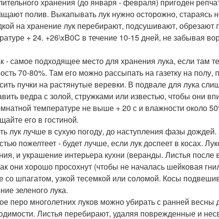
лительного хранения (до января - февраля) пригоден репчат
ащают полив. Выкапывать лук нужно осторожно, стараясь 
дкой на хранение лук перебирают, подсушивают, обрезают 
ратуре + 24. +26\xB0C в течение 10-15 дней, не забывая во
к - самое подходящее место для хранения лука, если там те
ость 70-80%. Там его можно рассыпать на газетку на полу, 
сить пучки на растянутые веревки. В подвале для лука слиш
авить ведра с золой, стружками или известью, чтобы они вп
омнатной температуре не выше + 20 с и влажности около 50
щайте его в гостиной.
ть лук лучше в сухую погоду, до наступления фазы дождей. 
стью пожелтеет - будет лучше, если лук доспеет в косах. Л
ния, и украшение интерьера кухни (веранды. Листья после 
 как они хорошо просохнут (чтобы не началась шейковая гни
е со шпагатом, узкой тесемкой или соломой. Косы подвеши
ние зеленого лука.
ое перо многолетних луков можно убирать с ранней весны д
одимости. Листья перебирают, удаляя поврежденные и нес