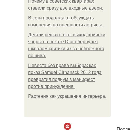
Почему в советских квартирах
ставили сразу две входные двери.
В сети продолжают обсуждать
изменения во внешности актрисы.
Детали решают всё: выход приянки
чопры на показе Dior обернулся
шквалом критики из-за небрежного
пошива.
Невеста без права выбора: как
показ Samuel Cirnansck 2012 года
превратил подиум в манифест
против принуждения.
Растения как украшения интерьера.
После