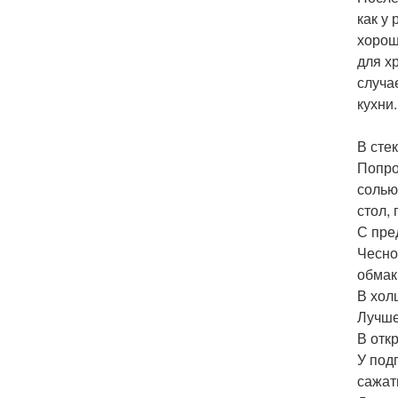
как у
хорош
для х
случа
кухни.
В сте
Попро
солью
стол, 
С пре
Чесно
обмак
В хол
Лучше
В отк
У под
сажат