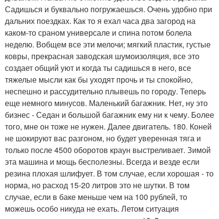
Садишься и буквально погружаешься. Очень удобно при
дальних поездках. Как то я ехал часа два загород на
каком-то сраном универсале и спина потом болела
неделю. Вобщем все эти мелочи; мягкий пластик, густые
ковры, прекрасная заводская шумоизоляция, все это
создает общий уют и когда ты садишься в него, все
тяжелые мысли как бы уходят прочь и ты спокойно,
неспешно и рассудительно плывешь по городу. Теперь
еще немного минусов. Маленький багажник. Нет, ну это
бизнес - Седан и большой багажник ему ни к чему. Более
того, мне он тоже не нужен. Далее двигатель. 180. Коней
не шокируют вас разгоном, но будет уверенная тяга и
только после 4500 оборотов краун выстреливает. Зимой
эта машина и мощь бесполезны. Всегда и везде если
резина плохая шлифует. В том случае, если хорошая - то
норма, но расход 15-20 литров это не шутки. В том
случае, если в баке меньше чем на 100 рублей, то
можешь особо никуда не ехать. Летом ситуация