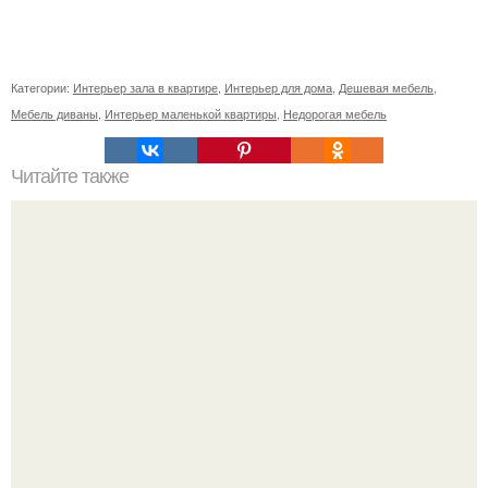
Категории:
Интерьер зала в квартире
,
Интерьер для дома
,
Дешевая мебель
,
Мебель диваны
,
Интерьер маленькой квартиры
,
Недорогая мебель
Читайте также
Простой и забавный десерт.