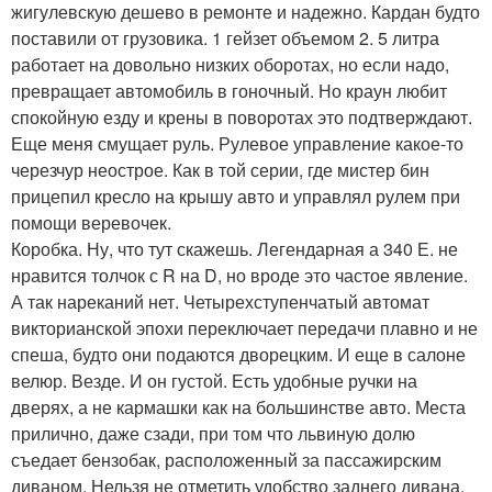
жигулевскую дешево в ремонте и надежно. Кардан будто
поставили от грузовика. 1 гейзет объемом 2. 5 литра
работает на довольно низких оборотах, но если надо,
превращает автомобиль в гоночный. Но краун любит
спокойную езду и крены в поворотах это подтверждают.
Еще меня смущает руль. Рулевое управление какое-то
черезчур неострое. Как в той серии, где мистер бин
прицепил кресло на крышу авто и управлял рулем при
помощи веревочек.
Коробка. Ну, что тут скажешь. Легендарная а 340 Е. не
нравится толчок с R на D, но вроде это частое явление.
А так нареканий нет. Четырехступенчатый автомат
викторианской эпохи переключает передачи плавно и не
спеша, будто они подаются дворецким. И еще в салоне
велюр. Везде. И он густой. Есть удобные ручки на
дверях, а не кармашки как на большинстве авто. Места
прилично, даже сзади, при том что львиную долю
съедает бензобак, расположенный за пассажирским
диваном. Нельзя не отметить удобство заднего дивана.