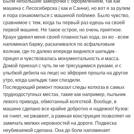
Были небольшие заморочки с оформлением, так как
машина с Лесосибирска ( как и Санни), но вот я за рулем
и пора ознакомиться с машиной поближе. Было чувство,
сравнимое с тем, когда ты первый раз едешь на своей
первой машине. Не такое острое, но очень приятное.
Краун удивил меня своей плавностью хода, он во - всем
напоминал баржу, раскачивался по асфальтовым
волнам, где-то далеко впереди виднелся шильдик -
прицел и чувствовалась монументальность и масса.
Домой приехал с чуть ли не трясущимися руками, и с
улыбкой дебила на лице) но эйфория прошла на другое
утро, когда шильдик таки спиздили.
Последующий ремонт показал следы колхоза в самых
труднодоступных местах, такие как например, пыльник
левого привода, обмотанный колготкой. Вообще, в
машине сделано все крайне добротно и надежно! Кузов:
не гниет, не ржавеет, а рамная конструкция позволяет не
замечать мелких неровностей на дороге. Подвеска
неубиваемой сделана. Она до боли напоминает