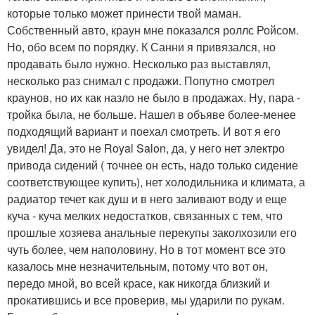
которые только может принести твой маман.
Собственный авто, краун мне показался роллс Ройсом.
Но, обо всем по порядку. К Санни я привязался, но
продавать было нужно. Несколько раз выставлял,
несколько раз снимал с продажи. Попутно смотрел
краунов, но их как назло не было в продажах. Ну, пара -
тройка была, не больше. Нашел в объяве более-менее
подходящий вариант и поехал смотреть. И вот я его
увидел! Да, это не Royal Salon, да, у него нет электро
привода сидений ( точнее он есть, надо только сидение
соответствующее купить), нет холодильника и климата, а
радиатор течет как душ и в него заливают воду и еще
куча - куча мелких недостатков, связанных с тем, что
прошлые хозяева анальные перекупы заколхозили его
чуть более, чем наполовину. Но в тот момент все это
казалось мне незначительным, потому что вот он,
передо мной, во всей красе, как никогда близкий и
прокатившись и все проверив, мы ударили по рукам.