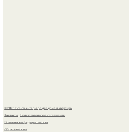
Сокровища из Hoff.
Стильная квартира в светлых приятных тонах.
© 2026 Всё об интерьере для дома и квартиры
Контакты
Пользовательское соглашение
Политика конфидециальности
Обратная связь