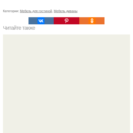
Категории:
Мебель для гостиной
,
Мебель диваны
Читайте также
Маленькая квартира или комната не должна быть
препятствием для создания уютного и стильного
интерьера.