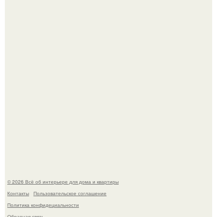
Среди сосен. Этот дом словно вырос среди деревьев, и
жизнь здесь течет в собственном ритме - спокойно, без
спешки и лишнего шума.
Откуда у дизайнера так много идей?
© 2026 Всё об интерьере для дома и квартиры
Контакты
Пользовательское соглашение
Политика конфидециальности
Обратная связь