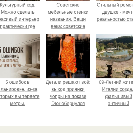
Культурный код.
Советские
Стильный ремон
Можно сделать
мебельные стенки
двушке - мечт
расивый интерьер
названия. Вещи
реальностью ста
практически где
века: советские
угодно.
стенки 80-х.
5 ошибок в
Детали решают всё:
69-Летний жит
планировке, из-за
выход приянки
Италии созда
оторых вы теряете
чопры на показе
фальшивый
метры.
Dior обернулся
античный
шквалом критики
амфитеатр и
из-за небрежного
долгое врем
пошива.
успешно выда
его за настоящ