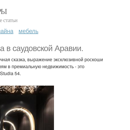
РЫ
е статьи
зайна
мебель
а в саудовской Аравии.
очная сказка, выражение эксклюзивной роскоши
иям в премиальную недвижимость - это
Studia 54.