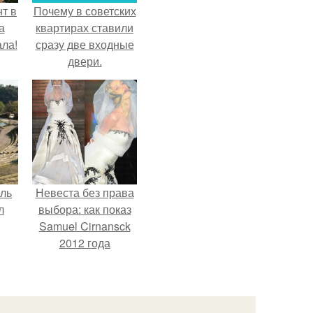
т в
Почему в советских
а
квартирах ставили
ла!
сразу две входные
двери.
ель
Невеста без права
л
выбора: как показ
Samuel Cirnansck
2012 года
превратил подиум
я
в манифест против
вал
принуждения.
ее