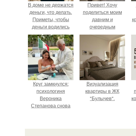
В доме не держатся
Привет! Хочу
деньги, что делать.
поделиться моим
Приметы, чтобы
давним и
к
деньги водились
очередным
неопубликованным
проектом.
Круг замкнулся:
Визуализация
психологиня
квартиры в ЖК
Вероника
"Булычев".
к
Степанова снова
вышла замуж за
собственного
бывшего мужа.