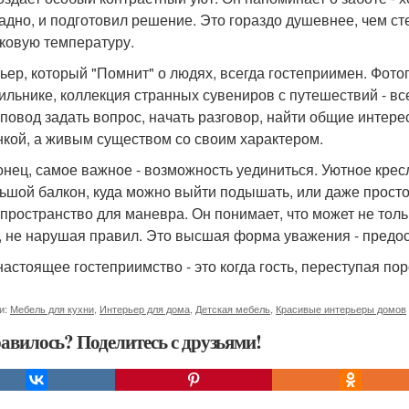
адно, и подготовил решение. Это гораздо душевнее, чем с
ковую температуру.
ьер, который "Помнит" о людях, всегда гостеприимен. Фотог
ильнике, коллекция странных сувениров с путешествий - вс
 повод задать вопрос, начать разговор, найти общие интере
нкой, а живым существом со своим характером.
онец, самое важное - возможность уединиться. Уютное кресл
ьшой балкон, куда можно выйти подышать, или даже просто 
 пространство для маневра. Он понимает, что может не толь
, не нарушая правил. Это высшая форма уважения - предос
настоящее гостеприимство - это когда гость, переступая поро
и:
Мебель для кухни
,
Интерьер для дома
,
Детская мебель
,
Красивые интерьеры домов
авилось? Поделитесь с друзьями!