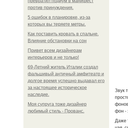
превратил подиум в манифест
против принуждения.
5 ошибок в планировке, из-за
которых вы теряете метры.
Как поставить кровать в спальне.
Влияние обстановки на сон
Привет всем дизайнерам
интерьеров и не только!
69-Летний житель Италии создал
фальшивый античный амфитеатр и
долгое время успешно выдавал его
за настоящее историческое
Звук 
наследие.
прост
фонов
Моя супруга тоже дизайнер
фон -
любимый стиль - Прованс.
Даже 
чая, 