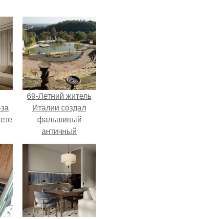
69-Летний житель
-за
Италии создал
яете
фальшивый
античный
амфитеатр и
долгое время
успешно выдавал
его за настоящее
историческое
наследие.