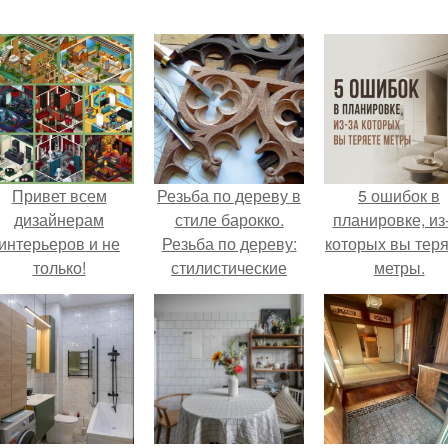
Привет всем
Резьба по дереву в
5 ошибок в
дизайнерам
стиле барокко.
планировке, из
интерьеров и не
Резьба по дереву:
которых вы тер
только!
стилистические
метры.
направления и
характерные узоры.