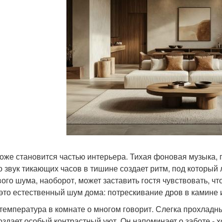
тоже становится частью интерьера. Тихая фоновая музыка,
о звук тикающих часов в тишине создает ритм, под который 
ого шума, наоборот, может заставить гостя чувствовать, чт
 это естественный шум дома: потрескивание дров в камине и
температура в комнате о многом говорит. Слегка прохладн
создает особый контрастный уют. Он напоминает о заботе - 