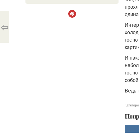
прохл
одина
⇦
Интер
холод
гостю
карти
И нак
небол
гостю
собой
Ведь 
Категори
Понр