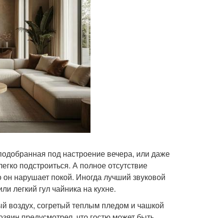
 подобранная под настроение вечера, или даже
легко подстроиться. А полное отсутствие
о он нарушает покой. Иногда лучший звуковой
ли легкий гул чайника на кухне.
ый воздух, согретый теплым пледом и чашкой
хозяин предусмотрел, что гостю может быть