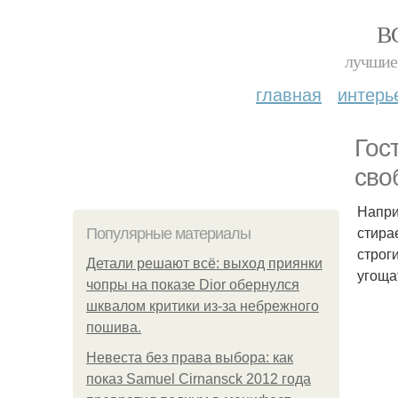
В
лучшие 
главная
интерь
Гос
сво
Напри
стира
Популярные материалы
строг
Детали решают всё: выход приянки
угоща
чопры на показе Dior обернулся
шквалом критики из-за небрежного
пошива.
Невеста без права выбора: как
показ Samuel Cirnansck 2012 года