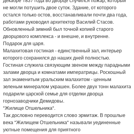
декабре 1837 года во дворце случился пожар, который
не могли потушить двое суток. Здание, от которого
остался только остов, восстанавливали почти два года,
работами руководил архитектор Василий Стасов.
Обновленный зимний был точной копией старого
дворцового комплекса - и внешне, и внутренне.
Подарок для царя.
Малахитовая гостиная - единственный зал, интерьер
которого сохранился до наших дней полностью.
Гостиная служила связующим звеном между парадными
залами дворца и комнатами императрицы. Роскошный
зал знаменитым уральским малахитом - ценным
зеленым минералом украшен. Более двух тонн малахита
подарили царской семье для отделки дворца
горнозаводчики Демидовы.
"Жилище Отшельника".
Так дословно переводится слово эрмитаж. В прошлые
века "Жилищем Отшельника" называли уединенные
уютные помещения для приятного