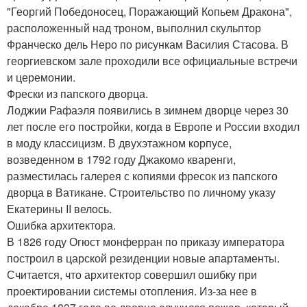
"Георгий Победоносец, Поражающий Копьем Дракона",
расположенный над троном, выполнил скульптор
Франческо дель Неро по рисункам Василия Стасова. В
георгиевском зале проходили все официальные встречи
и церемонии.
Фрески из папского дворца.
Лоджии Рафаэля появились в зимнем дворце через 30
лет после его постройки, когда в Европе и России входил
в моду классицизм. В двухэтажном корпусе,
возведенном в 1792 году Джакомо кваренги,
разместилась галерея с копиями фресок из папского
дворца в Ватикане. Строительство по личному указу
Екатерины II велось.
Ошибка архитектора.
В 1826 году Огюст монферран по приказу императора
построил в царской резиденции новые апартаменты.
Считается, что архитектор совершил ошибку при
проектировании системы отопления. Из-за нее в