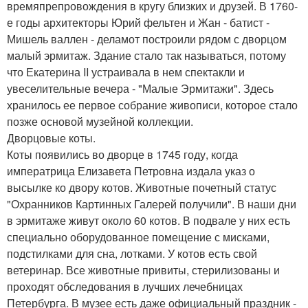
времяпрепровождения в кругу близких и друзей. В 1760-
е годы архитекторы Юрий фельтен и Жан - батист -
Мишель валлен - деламот построили рядом с дворцом
малый эрмитаж. Здание стало так называться, потому
что Екатерина II устраивала в нем спектакли и
увеселительные вечера - "Малые Эрмитажи". Здесь
хранилось ее первое собрание живописи, которое стало
позже основой музейной коллекции.
Дворцовые коты.
Коты появились во дворце в 1745 году, когда
императрица Елизавета Петровна издала указ о
высылке ко двору котов. Животные почетный статус
"Охранников Картинных Галерей получили". В наши дни
в эрмитаже живут около 60 котов. В подвале у них есть
специально оборудованное помещение с мисками,
подстилками для сна, лотками. У котов есть свой
ветеринар. Все животные привиты, стерилизованы и
проходят обследования в лучших лечебницах
Петербурга. В музее есть даже официальный праздник -