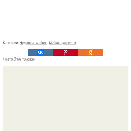
Категории:
Недорогая мебель
,
Мебель для кухни
Читайте также
MAP апартаменты в центре лос - Сантоса.