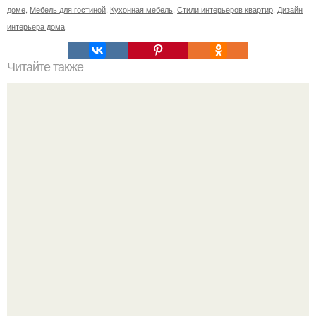
доме
,
Мебель для гостиной
,
Кухонная мебель
,
Стили интерьеров квартир
,
Дизайн
интерьера дома
Читайте также
Сколько сохнут обои на флизелиновой основе после
поклейки. Когда высохнет клей?