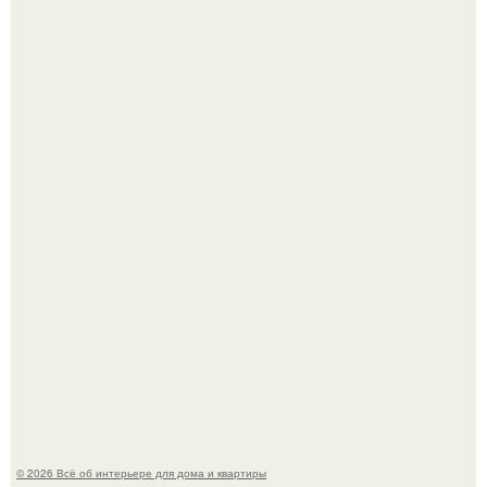
Сокровища из Hoff.
Эко - панно "Песочный Берег":
© 2026 Всё об интерьере для дома и квартиры