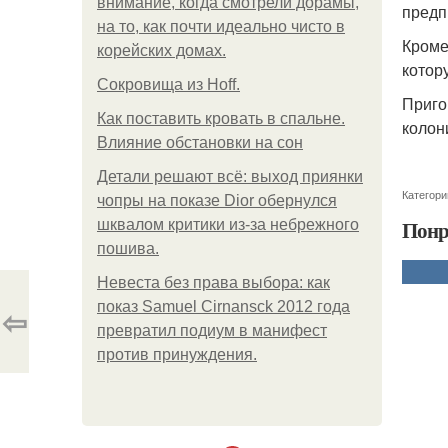
внимание, когда смотрели дорамы,
предп
на то, как почти идеально чисто в
Кроме
корейских домах.
котор
Сокровища из Hoff.
Приго
Как поставить кровать в спальне.
колон
Влияние обстановки на сон
Детали решают всё: выход приянки
Категори
чопры на показе Dior обернулся
Понр
шквалом критики из-за небрежного
пошива.
Невеста без права выбора: как
показ Samuel Cirnansck 2012 года
⇦
превратил подиум в манифест
против принуждения.