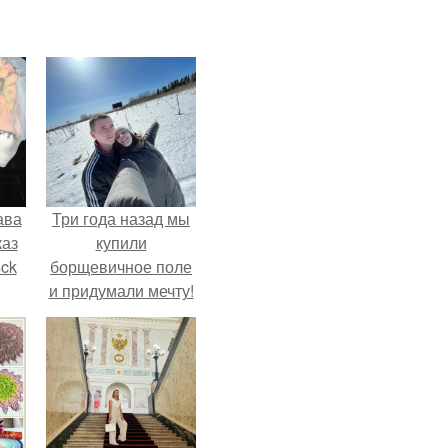
ава
Три года назад мы
каз
купили
sck
борщевичное поле
и придумали мечту!
иум
тив
.