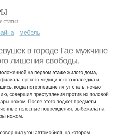
РЫ
е статьи
зайна
мебель
девушек в городе Гае мужчине
ого лишения свободы.
положенной на первом этаже жилого дома,
 филиала орского медицинского колледжа и
ись, когда потерпевшие лягут спать, ночью
ению, совершил преступления против их половой
дары ножом. После этого поджег предметы
лученные телесные повреждения, выбежала на
ары ножом.
 совершил угон автомобиля, на котором