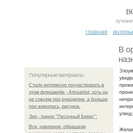
В
лучшие 
главная
интерь
В о
наз
Злоум
Популярные материалы
увиде
прожи
Стало интересно поучаствовать в
прони
этом флешмобе - Artvsartist, хоть он
непри
не совсем про рукоделие, а больше
интер
про живопись, рисунок.
улицу
Эко - панно "Песочный Берег":
Все, наверное, обращали
Желая