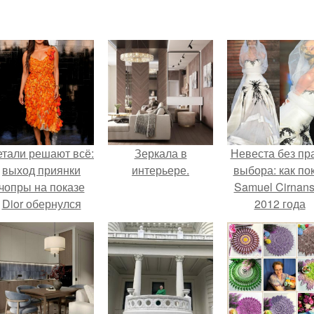
етали решают всё:
Зеркала в
Невеста без пр
выход приянки
интерьере.
выбора: как по
чопры на показе
Samuel Cirnan
Dior обернулся
2012 года
шквалом критики
превратил под
из-за небрежного
в манифест про
пошива.
принуждения