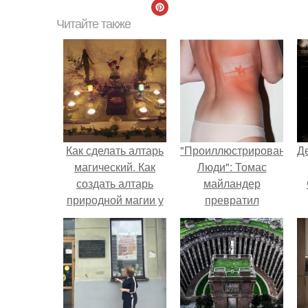
Читайте также
Как сделать алтарь
"Проиллюстрированные
Д
магический. Как
Люди": Томас
создать алтарь
майландер
природной магии у
превратил
себя дома.
солнечные ожоги в
арт - объект.