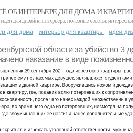
СЁ ОБ ИНТЕРЬЕРЕ ДЛЯ ДОМА И КВАРТИ
идеи для дизайна интерьера, полезные советы, интересны
ер для дома
интерьер для квартиры
идеи ди
ренбургской области за убийство 3 
начено наказание в виде пожизненн
ышленник 29 сентября 2021 года через окно квартиры, рас
л ранее ему незнакомых девушек, являвшихся студентками
вавших в данной квартире. Вооружившись ножом и дождавш
к в квартиру, где, подавив волю потерпевших к сопротивл
косновенности, после чего нанес каждой множественные у
ьера, во время чего одна из потерпевших, несмотря на по
, где злоумышленник ее настиг и нанес дополнительные уд
 скрыться и избежать уголовной ответственности, мужчина