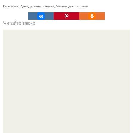
Категории:
Идеи дизайна спальни
,
Мебель для гостиной
Читайте также
Как правильно обрезать герань, чтобы она пышно цвела.