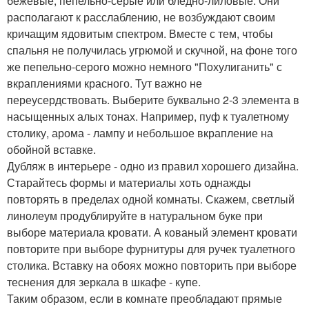
бежевые, пепельно-серые или бледно-лиловые. Они
располагают к расслаблению, не возбуждают своим
кричащим ядовитым спектром. Вместе с тем, чтобы
спальня не получилась угрюмой и скучной, на фоне того
же пепельно-серого можно немного "Похулиганить" с
вкраплениями красного. Тут важно не
переусердствовать. Выберите буквально 2-3 элемента в
насыщенных алых тонах. Например, пуф к туалетному
столику, арома - лампу и небольшое вкрапление на
обойной вставке.
Дубляж в интерьере - одно из правил хорошего дизайна.
Старайтесь формы и материалы хоть однажды
повторять в пределах одной комнаты. Скажем, светлый
линолеум продублируйте в натуральном буке при
выборе материала кровати. А кованый элемент кровати
повторите при выборе фурнитуры для ручек туалетного
столика. Вставку на обоях можно повторить при выборе
теснения для зеркала в шкафе - купе.
Таким образом, если в комнате преобладают прямые