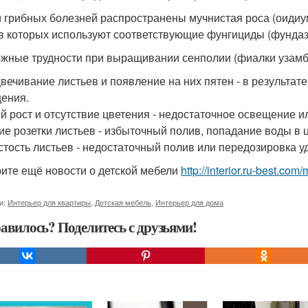
 грибных болезней распространены мучнистая роса (оидиум) и
в которых используют соответствующие фунгициды (фундазо
жные трудности при выращивании сенполии (фиалки узамб
вечивание листьев и появление на них пятен - в результат
ения.
й рост и отсутствие цветения - недостаточное освещение ил
ие розетки листьев - избыточный полив, попадание воды в 
стость листьев - недостаточный полив или передозировка 
ите ещё новости о детской мебели
http://interior.ru-best.co
и:
Интерьер для квартиры
,
Детская мебель
,
Интерьер для дома
авилось? Поделитесь с друзьями!