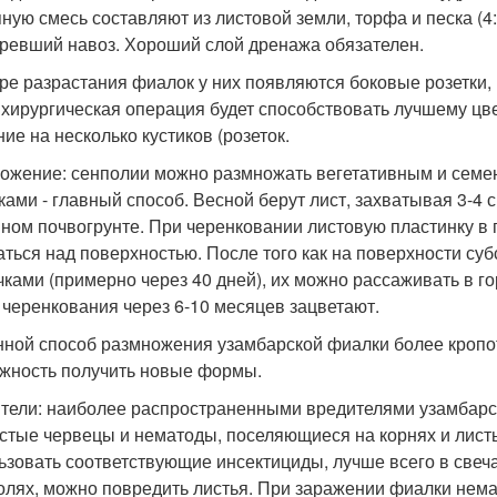
ную смесь составляют из листовой земли, торфа и песка (4
ревший навоз. Хороший слой дренажа обязателен.
ре разрастания фиалок у них появляются боковые розетки,
 хирургическая операция будет способствовать лучшему цв
ние на несколько кустиков (розеток.
ожение: сенполии можно размножать вегетативным и семе
ками - главный способ. Весной берут лист, захватывая 3-4 
ном почвогрунте. При черенковании листовую пластинку в 
аться над поверхностью. После того как на поверхности су
чками (примерно через 40 дней), их можно рассаживать в г
 черенкования через 6-10 месяцев зацветают.
ной способ размножения узамбарской фиалки более кропот
жность получить новые формы.
тели: наиболее распространенными вредителями узамбарс
стые червецы и нематоды, поселяющиеся на корнях и листь
ьзовать соответствующие инсектициды, лучше всего в свеч
олях, можно повредить листья. При заражении фиалки нема