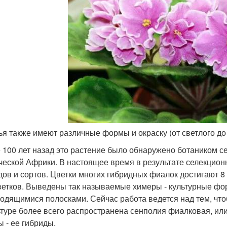
тья также имеют различные формы и окраску (от светлого до
 100 лет назад это растение было обнаружено ботаником се
ческой Африки. В настоящее время в результате селекцион
дов и сортов. Цветки многих гибридных фиалок достигают 8 
ветков. Выведены так называемые химеры - культурные ф
ходящимися полосками. Сейчас работа ведется над тем, чт
ьтуре более всего распространена сенполия фиалковая, или
 - ее гибриды.