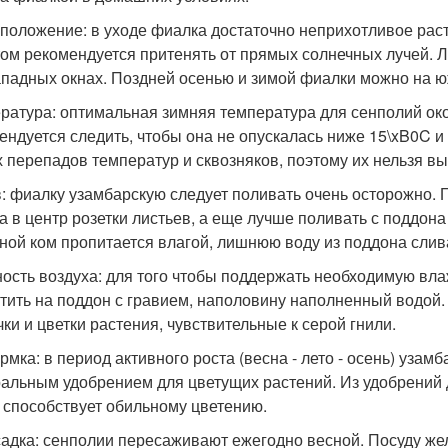
положение: в уходе фиалка достаточно неприхотливое раст
том рекомендуется притенять от прямых солнечных лучей. 
ападных окнах. Поздней осенью и зимой фиалки можно на ю
ратура: оптимальная зимняя температура для сенполий око
ендуется следить, чтобы она не опускалась ниже 15\xB0C 
х перепадов температур и сквозняков, поэтому их нельзя вы
: фиалку узамбарскую следует поливать очень осторожно. П
а в центр розетки листьев, а еще лучше поливать с поддона
ной ком пропитается влагой, лишнюю воду из поддона слив
ость воздуха: для того чтобы поддержать необходимую вла
тить на поддон с гравием, наполовину наполненный водой.
чки и цветки растения, чувствительные к серой гнили.
рмка: в период активного роста (весна - лето - осень) уза
альным удобрением для цветущих растений. Из удобрений 
н способствует обильному цветению.
адка: сенполии пересаживают ежегодно весной. Посуду жел