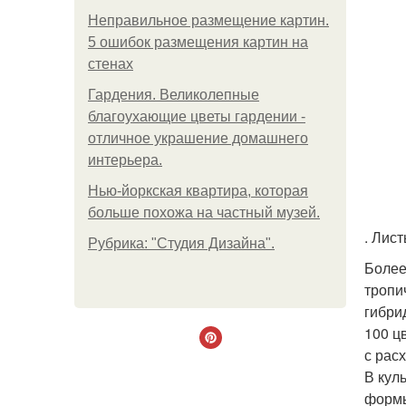
Неправильное размещение картин.
5 ошибок размещения картин на
стенах
Гардения. Великолепные
благоухающие цветы гардении -
отличное украшение домашнего
интерьера.
Нью-йоркская квартира, которая
больше похожа на частный музей.
. Лис
Рубрика: "Студия Дизайна".
Более
тропи
гибри
100 ц
с рас
В кул
формы