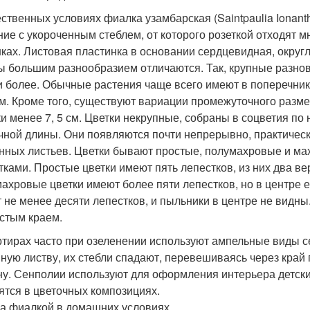
ественных условиях фиалка узамбарская (Saintpaulia Ionan
ние с укороченным стеблем, от которого розеткой отходят
ках. Листовая пластинка в основании сердцевидная, округ
 большим разнообразием отличаются. Так, крупные разнов
и более. Обычные растения чаще всего имеют в поперечнике 
см. Кроме того, существуют вариации промежуточного разм
ки менее 7, 5 см. Цветки некрупные, собраны в соцветия по
чной длины. Они появляются почти непрерывно, практически
нных листьев. Цветки бывают простые, полумахровые и м
тками. Простые цветки имеют пять лепестков, из них два в
ахровые цветки имеют более пяти лепестков, но в центре
 не менее десяти лепестков, и пыльники в центре не видны
стым краем.
ртирах часто при озеленении используют ампельные виды 
ную листву, их стебли спадают, перевешиваясь через край
ну. Сенполии используют для оформления интерьера детски
ятся в цветочных композициях.
за фиалкой в домашних условиях.