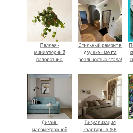
Пеллея -
Стильный ремонт в
П
миниатюрный
двушке - мечта
к
папоротник.
реальностью стала!
с
Дизайн
Визуализация
малометражной
квартиры в ЖК