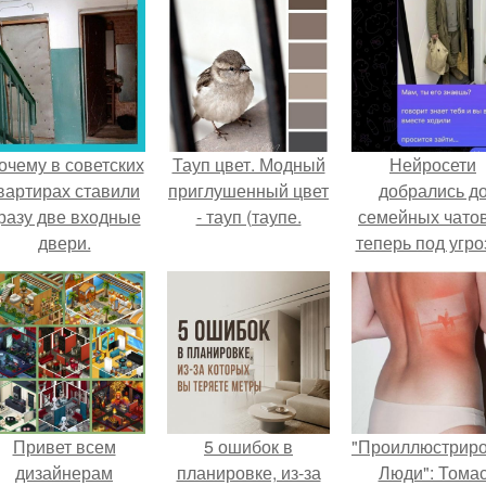
очему в советских
Тауп цвет. Модный
Нейросети
вартирах ставили
приглушенный цвет
добрались д
разу две входные
- тауп (таупе.
семейных чатов
двери.
теперь под угро
мамины нерв
Привет всем
5 ошибок в
"Проиллюстрир
дизайнерам
планировке, из-за
Люди": Тома