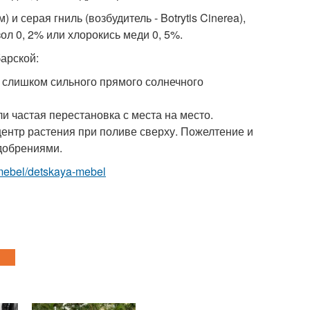
 серая гниль (возбудитель - Botrytis Cinerea),
л 0, 2% или хлорокись меди 0, 5%.
арской:
е слишком сильного прямого солнечного
и частая перестановка с места на место.
центр растения при поливе сверху. Пожелтение и
удобрениями.
m/mebel/detskaya-mebel