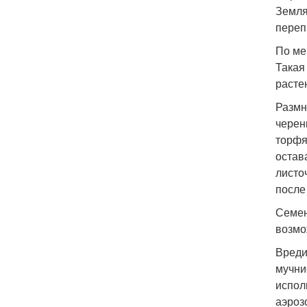
Земля
переп
По ме
Такая
расте
Размн
черен
торфя
остав
листо
после
Семен
возмо
Вреди
мучни
испол
аэроз