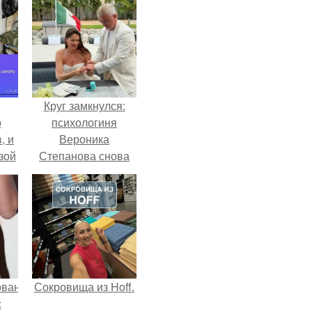
Круг замкнулся:
о
психологиня
, и
Вероника
зой
Степанова снова
ы.
вышла замуж за
собственного
бывшего мужа.
ованные
Сокровища из Hoff.
с