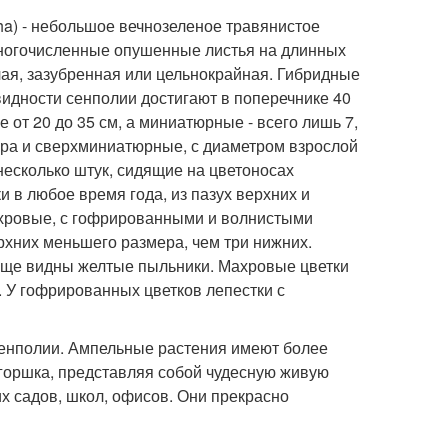
tha) - небольшое вечнозеленое травянистое
 многочисленные опушенные листья на длинных
лая, зазубренная или цельнокрайная. Гибридные
идности сенполии достигают в поперечнике 40
от 20 до 35 см, а миниатюрные - всего лишь 7,
ера и сверхминиатюрные, с диаметром взрослой
 несколько штук, сидящие на цветоносах
 в любое время года, из пазух верхних и
ахровые, с гофрированными и волнистыми
ерхних меньшего размера, чем три нижних.
 еще видны желтые пыльники. Махровые цветки
. У гофрированных цветков лепестки с
сенполии. Ампельные растения имеют более
 горшка, представляя собой чудесную живую
х садов, школ, офисов. Они прекрасно