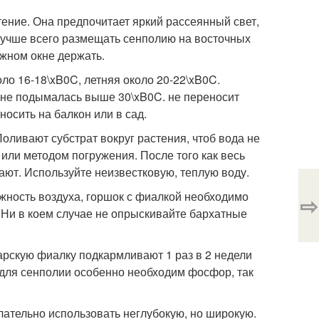
ение. Она предпочитает яркий рассеянный свет,
Лучше всего размещать сенполию на восточных
жном окне держать.
ло 16-18\xB0C, летняя около 20-22\xB0C.
и не подымалась выше 30\xB0C. не переносит
носить на балкон или в сад.
оливают субстрат вокруг растения, чтоб вода не
 или методом погружения. После того как весь
ают. Используйте неизвестковую, теплую воду.
жность воздуха, горшок с фиалкой необходимо
⇨
 Ни в коем случае не опрыскивайте бархатные
мбарскую фиалку подкармливают 1 раз в 2 недели
для сенполии особенно необходим фосфор, так
ательно использовать неглубокую, но широкую.