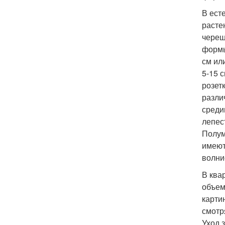
В ест
расте
череш
формы
см ил
5-15 
розет
разли
среди
лепес
Полум
имеют
волни
В ква
объем
карти
смотр
Уход 