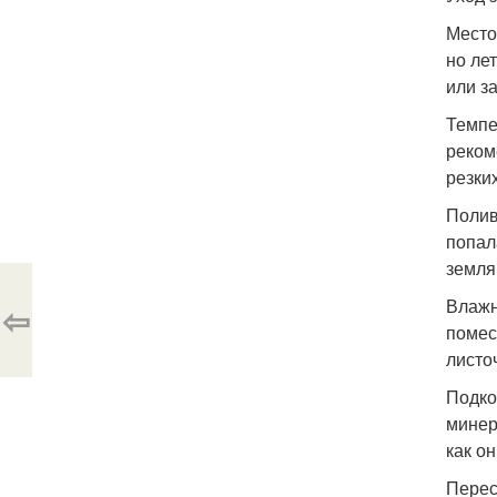
Место
но ле
или з
Темпе
реком
резки
Полив
попал
земля
Влажн
⇦
помес
листо
Подко
минер
как о
Перес