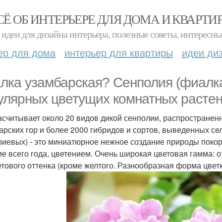
СЁ ОБ ИНТЕРЬЕРЕ ДЛЯ ДОМА И КВАРТИ
идеи для дизайна интерьера, полезные советы, интересны
ер для дома
интерьер для квартиры
идеи ди
лка узамбарская? Сенполия (фиалка
улярных цветущих комнатных растен
асчитывает около 20 видов дикой сенполии, распространен
арских гор и более 2000 гибридов и сортов, выведенных с
риевых) - это миниатюрное нежное создание природы поко
ие всего года, цветением. Очень широкая цветовая гамма: от
тового оттенка (кроме желтого. Разнообразная форма цвет