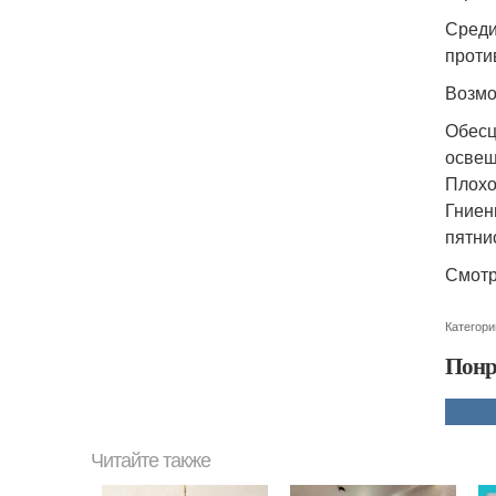
Среди
проти
Возмо
Обесц
освещ
Плохо
Гниен
пятни
Смотр
Категори
Понр
Читайте также