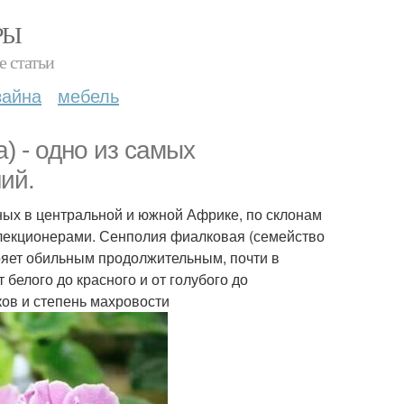
РЫ
е статьи
зайна
мебель
) - одно из самых
ий.
ных в центральной и южной Африке, по склонам
елекционерами. Сенполия фиалковая (семейство
ряет обильным продолжительным, почти в
 белого до красного и от голубого до
ков и степень махровости