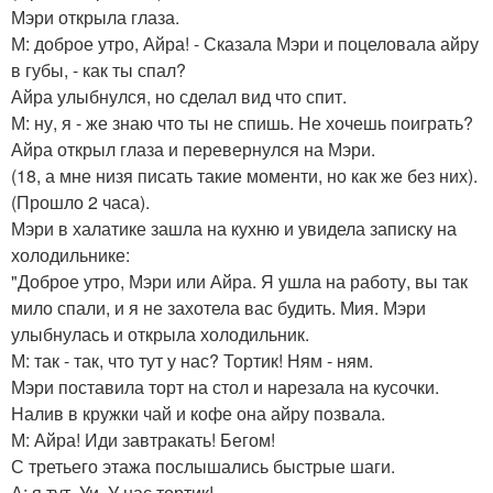
Мэри открыла глаза.
М: доброе утро, Айра! - Сказала Мэри и поцеловала айру
в губы, - как ты спал?
Айра улыбнулся, но сделал вид что спит.
М: ну, я - же знаю что ты не спишь. Не хочешь поиграть?
Айра открыл глаза и перевернулся на Мэри.
(18, а мне низя писать такие моменти, но как же без них).
(Прошло 2 часа).
Мэри в халатике зашла на кухню и увидела записку на
холодильнике:
"Доброе утро, Мэри или Айра. Я ушла на работу, вы так
мило спали, и я не захотела вас будить. Мия. Мэри
улыбнулась и открыла холодильник.
М: так - так, что тут у нас? Тортик! Ням - ням.
Мэри поставила торт на стол и нарезала на кусочки.
Налив в кружки чай и кофе она айру позвала.
М: Айра! Иди завтракать! Бегом!
С третьего этажа послышались быстрые шаги.
А: я тут. Уи, У нас тортик!