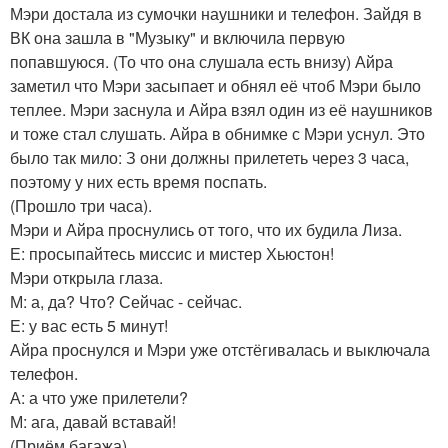
Мэри достала из сумочки наушники и телефон. Зайдя в
ВК она зашла в "Музыку" и включила первую
попавшуюся. (То что она слушала есть внизу) Айра
заметил что Мэри засыпает и обнял её чтоб Мэри было
теплее. Мэри заснула и Айра взял один из её наушников
и тоже стал слушать. Айра в обнимке с Мэри уснул. Это
было так мило: З они должны прилететь через 3 часа,
поэтому у них есть время поспать.
(Прошло три часа).
Мэри и Айра проснулись от того, что их будила Лиза.
Е: просыпайтесь миссис и мистер Хьюстон!
Мэри открыла глаза.
М: а, да? Что? Сейчас - сейчас.
Е: у вас есть 5 минут!
Айра проснулся и Мэри уже отстёгивалась и выключала
телефон.
А: а что уже прилетели?
М: ага, давай вставай!
(Приём багажа).