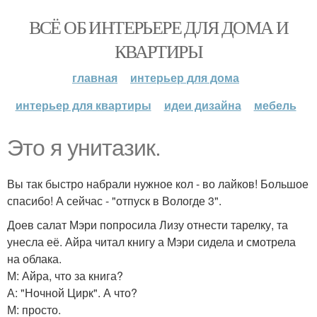
ВСЁ ОБ ИНТЕРЬЕРЕ ДЛЯ ДОМА И
КВАРТИРЫ
главная
интерьер для дома
интерьер для квартиры
идеи дизайна
мебель
Это я унитазик.
Вы так быстро набрали нужное кол - во лайков! Большое
спасибо! А сейчас - "отпуск в Вологде 3".
Доев салат Мэри попросила Лизу отнести тарелку, та
унесла её. Айра читал книгу а Мэри сидела и смотрела
на облака.
М: Айра, что за книга?
А: "Ночной Цирк". А что?
М: просто.