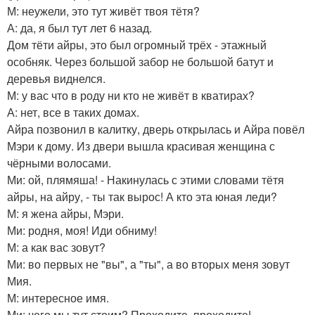
М: неужели, это тут живёт твоя тётя?
А: да, я был тут лет 6 назад.
Дом тёти айры, это был огромный трёх - этажный
особняк. Через большой забор не большой батут и
деревья виднелся.
М: у вас что в роду ни кто не живёт в кватирах?
А: нет, все в таких домах.
Айра позвонил в калитку, дверь открылась и Айра повёл
Мэри к дому. Из двери вышла красивая женщина с
чёрными волосами.
Ми: ой, плямяша! - Накинулась с этими словами тётя
айры, на айру, - ты так вырос! А кто эта юная леди?
М: я жена айры, Мэри.
Ми: родня, моя! Иди обниму!
М: а как вас зовут?
Ми: во первых не "вы", а "ты", а во вторых меня зовут
Мия.
М: интересное имя.
Ми: чего мы тут стоим? Проходите, проходите!