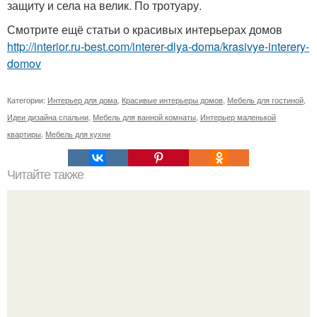
защиту и села на велик. По тротуару.
Смотрите ещё статьи о красивых интерьерах домов
http://interior.ru-best.com/interer-dlya-doma/krasivye-interery-
domov
Категории:
Интерьер для дома
,
Красивые интерьеры домов
,
Мебель для гостиной
,
Идеи дизайна спальни
,
Мебель для ванной комнаты
,
Интерьер маленькой
квартиры
,
Мебель для кухни
Читайте также
Дизайн интерьера гостиной комнаты.