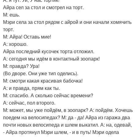
Айра сел за стол и смотрел на торт.
М: ешь.
Мэри села за стол рядом с айрой и они начали хомячить
торт.
М: Айра! Оставь мие!
А: хорошо.
Айра последний кусочек торта отложил.
А: сегодня мы идём в контактный зоопарк!
М: правда? Ура!
(Во дворе. Они уже тип оделись).
М: смотри какая красивая бабочка!
А: и правда, прям как ты.
М: спасибо. А сколько сейчас времени?
А: сейчас, пол второго.
М: может, мы уже пойдём, в зоопарк? А: пойдём. Хочешь
поедем на велосипедах? М: да - да! Айра из гаража два
почти новых велосипеда и шлем выкатил. А: на, одевай,
- Айра протянул Мэри шлем, - и в путь! Мэри одела