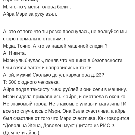
М: что-то у меня голова болит.
Айра Мэри за руку взял.
А: это от того что ты резко проснулась, не волнуйся мы
скоро нормально отоспимся.
М: да. Точно. А кто за нашей машиной следит?
А: Никита.
Мэри улыбнулась, поняв что машина в безопасности.
Они взяли багаж и направились к такси.
А: эй, мужик! Сколько до ул. карханова д. 23?
Т: 500 с одного человека.
Айра подал таксисту 1000 рублей и они сели в машину.
Мэри сидела прижавшись к айре, и смотрела в окошко.
Не знакомый город! Не знакомые улицы и магазины! И
всё это случилось с Мэри. Она была счастлива, а айры
был счастлив от того что Мэри счастлива. Как говорится
"Довольна Жена, Доволен муж" (цитата из РИО 2.
(Дом тёти айры).