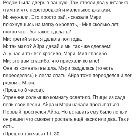
Рядом была дверь в ванную. Там стояли два унитазика
(там ни я) с перегородкой и маленькое джакузи.
М: неужели. Это просто рай, - сказала Мэри
плюхнувшись на мягкую кровать, - Мия сколько лет
нужно что - бы такое сделать?
Ми: третий этаж я делала пол года.
М: так мало? Айра давай и мы так - же сделаем!
А: у нас и так всё красиво, Мэри. Мия спасибо.
Ми: это вам спасибо, что приехали ко мне!
Она из комнаты вышла. Мэри разделась (то есть
переоделась) и легла спать. Айра тоже переоделся и лёг
рядом с Мэри.
(Прошло 8 часов).
Утренние солнышко комнату осветило. Птицы из сада
пели свои песни. Айра и Мэри начали просыпаться.
Первый проснулся Айра. Но вставать ему было лень и
он решил что сможет проспать ещё часик или два. Так и
есть.
(Прошло три часа) 11: 30.