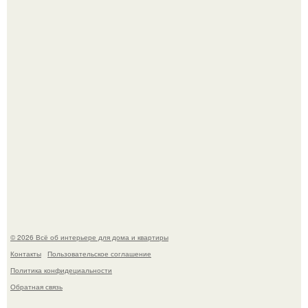
5 ошибок в планировке, из-за которых вы теряете метры.
"Проиллюстрированные Люди": Томас майландер
превратил солнечные ожоги в арт - объект.
© 2026 Всё об интерьере для дома и квартиры
Контакты
Пользовательское соглашение
Политика конфидециальности
Обратная связь