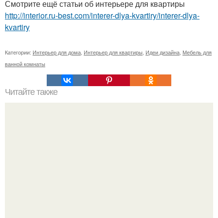
Смотрите ещё статьи об интерьере для квартиры
http://interior.ru-best.com/interer-dlya-kvartiry/interer-dlya-
kvartiry
Категории:
Интерьер для дома
,
Интерьер для квартиры
,
Идеи дизайна
,
Мебель для
ванной комнаты
Читайте также
Частный дом (Private House) в Италии от Christopher
Ward Studio.