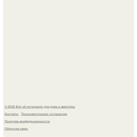
про живопись, рисунок.
Квартира дипломата. Дизайнер Татьяна Сорокина -
Ильина создала классический интерьер для возрастной
пары в квартире площадью 82, 5 кв.
© 2026 Всё об интерьере для дома и квартиры
Контакты
Пользовательское соглашение
Политика конфидециальности
Обратная связь