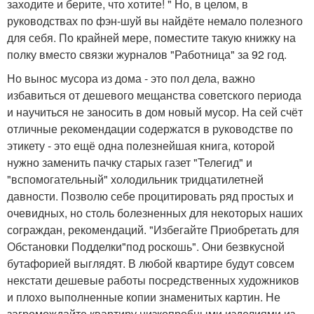
заходите и берите, что хотите! " Но, в целом, в
руководствах по фэн-шуй вы найдёте немало полезного
для себя. По крайней мере, поместите такую книжку на
полку вместо связки журналов "Работница" за 92 год.
Но вынос мусора из дома - это пол дела, важно
избавиться от дешевого мещанства советского периода
и научиться не заносить в дом новый мусор. На сей счёт
отличные рекомендации содержатся в руководстве по
этикету - это ещё одна полезнейшая книга, которой
нужно заменить пачку старых газет "Телегид" и
"вспомогательный" холодильник тридцатилетней
давности. Позволю себе процитировать ряд простых и
очевидных, но столь болезненных для некоторых наших
сограждан, рекомендаций. "Избегайте Приобретать для
Обстановки Подделки"под роскошь". Они безвкусной
бутафорией выглядят. В любой квартире будут совсем
некстати дешевые работы посредственных художников
и плохо выполненные копии знаменитых картин. Не
загромождайте квартиру низкопробными изделиями из