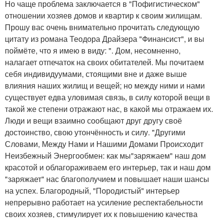
Но чаще проблема заключается в "Пофигистическом"
отношении хозяев домов и квартир к своим жилищам.
Прошу вас очень внимательно прочитать следующую
цитату из романа Теодора Драйзера "Финансист", и вы
поймёте, что я имею в виду: ". Дом, несомненно,
налагает отпечаток на своих обитателей. Мы почитаем
себя индивидуумами, стоящими вне и даже выше
влияния наших жилищ и вещей; но между ними и нами
существует едва уловимая связь, в силу которой вещи в
такой же степени отражают нас, в какой мы отражаем их.
Люди и вещи взаимно сообщают друг другу своё
достоинство, свою утончённость и силу. "Другими
Словами, Между Нами и Нашими Домами Происходит
Неизбежный Энергообмен: как мы"заряжаем" наш дом
красотой и облагораживаем его интерьер, так и наш дом
"заряжает" нас благополучием и повышает наши шансы
на успех. Благородный, "Породистый" интерьер
непрерывно работает на усиление респектабельности
своих хозяев, стимулирует их к повышению качества