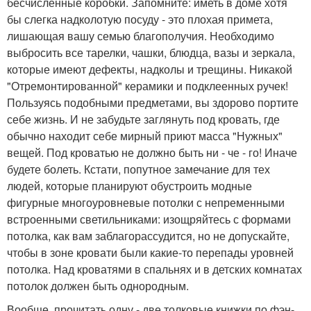
бесчисленные коробки. Запомните: иметь в доме хотя
бы слегка надколотую посуду - это плохая примета,
лишающая вашу семью благополучия. Необходимо
выбросить все тарелки, чашки, блюдца, вазы и зеркала,
которые имеют дефекты, надколы и трещины. Никакой
"Отремонтированной" керамики и подклеенных ручек!
Пользуясь подобными предметами, вы здорово портите
себе жизнь. И не забудьте заглянуть под кровать, где
обычно находит себе мирный приют масса "Нужных"
вещей. Под кроватью не должно быть ни - че - го! Иначе
будете болеть. Кстати, попутное замечание для тех
людей, которые планируют обустроить модные
фигурные многоуровневые потолки с непременными
встроенными светильниками: изощряйтесь с формами
потолка, как вам заблагорассудится, но не допускайте,
чтобы в зоне кровати были какие-то перепады уровней
потолка. Над кроватями в спальнях и в детских комнатах
потолок должен быть однородным.
Вообще, прочитать одну - две толковые книжки по фэн-