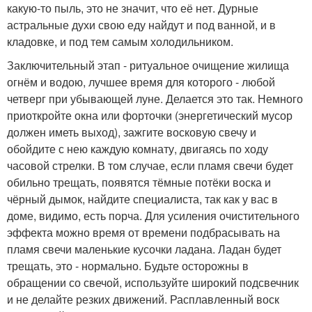
какую-то пыль, это не значит, что её нет. Дурные
астральные духи свою еду найдут и под ванной, и в
кладовке, и под тем самым холодильником.
Заключительный этап - ритуальное очищение жилища
огнём и водою, лучшее время для которого - любой
четверг при убывающей луне. Делается это так. Немного
приоткройте окна или форточки (энергетический мусор
должен иметь выход), зажгите восковую свечу и
обойдите с нею каждую комнату, двигаясь по ходу
часовой стрелки. В том случае, если пламя свечи будет
обильно трещать, появятся тёмные потёки воска и
чёрный дымок, найдите специалиста, так как у вас в
доме, видимо, есть порча. Для усиления очистительного
эффекта можно время от времени подбрасывать на
пламя свечи маленькие кусочки ладана. Ладан будет
трещать, это - нормально. Будьте осторожны в
обращении со свечой, используйте широкий подсвечник
и не делайте резких движений. Расплавленный воск