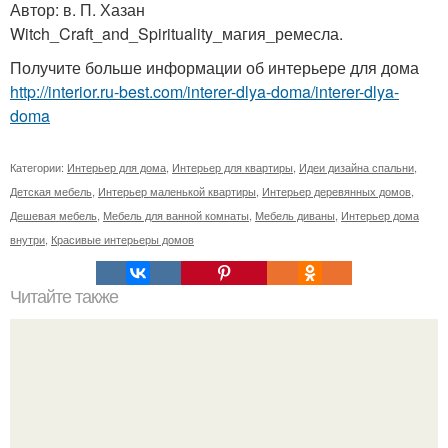
Автор: в. П. Хазан
Witch_Craft_and_Spirituality_магия_ремесла.
Получите больше информации об интерьере для дома
http://interior.ru-best.com/interer-dlya-doma/interer-dlya-
doma
Категории:
Интерьер для дома
,
Интерьер для квартиры
,
Идеи дизайна спальни
,
Детская мебель
,
Интерьер маленькой квартиры
,
Интерьер деревянных домов
,
Дешевая мебель
,
Мебель для ванной комнаты
,
Мебель диваны
,
Интерьер дома
внутри
,
Красивые интерьеры домов
Читайте также