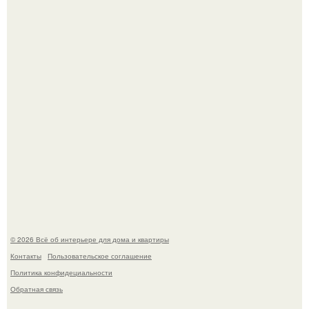
Это жилой комплекс в Париже, в пригороде нуази - ле -
гран.
В Японии бесплатно раздают дома самураев - звучит как
план на новую жизнь.
© 2026 Всё об интерьере для дома и квартиры
Контакты
Пользовательское соглашение
Политика конфидециальности
Обратная связь